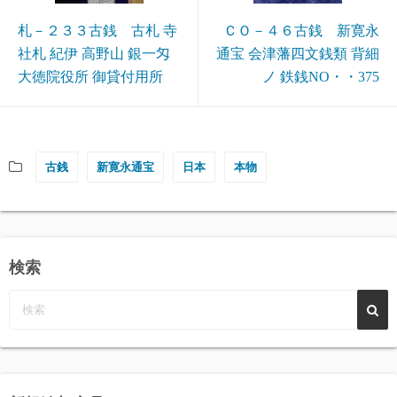
札－２３３古銭 古札 寺
ＣＯ－４６古銭 新寛永
社札 紀伊 高野山 銀一匁
通宝 会津藩四文銭類 背細
大徳院役所 御貸付用所
ノ 鉄銭NO・・375
古銭
新寛永通宝
日本
本物
検索