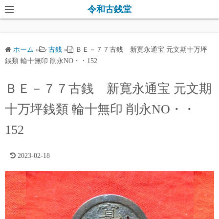
コ
令和古銭堂
ン
テ
ン
ホーム
»
古銭
»
ＢＥ－７７古銭 新寛永通宝 元文期十万坪
ツ
銭類 輪十無印 削永NO・・152
へ
ス
ＢＥ－７７古銭 新寛永通宝 元文期
キ
十万坪銭類 輪十無印 削永NO・・
ッ
プ
152
2023-02-18