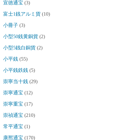
宣徳通宝
(3)
富士1銭アルミ貨
(10)
小冊子
(3)
小型50銭黄銅貨
(2)
小型5銭白銅貨
(2)
小平銭
(55)
小平銭鉄銭
(5)
崇寧当十銭
(29)
崇寧通宝
(12)
崇寧重宝
(17)
崇禎通宝
(210)
常平通宝
(1)
康熈通宝
(170)