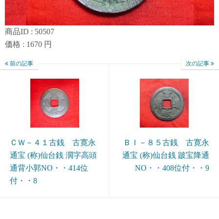
商品ID : 50507
価格 : 1670 円
前の記事
次の記事
ＣＷ－４１古銭 古寛永
ＢＩ－８５古銭 古寛永
通宝 (称)仙台銭 濶字高頭
通宝 (称)仙台銭 跛宝降通
通背小郭NO・・414位
NO・・408位付・・9
付・・8