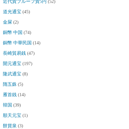
近代貨プルーフ貨5円
(52)
道光通宝
(45)
金屎
(2)
銅幣 中国
(74)
銅幣 中華民国
(14)
長崎貿易銭
(47)
開元通宝
(197)
隆武通宝
(8)
隋五銖
(5)
雁首銭
(14)
韓国
(39)
順天元宝
(1)
餅貨泉
(3)