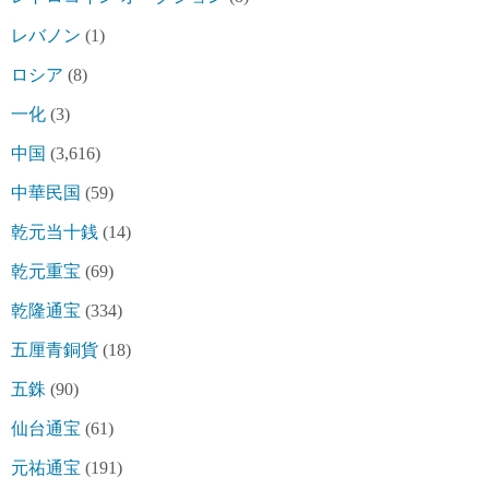
レバノン
(1)
ロシア
(8)
一化
(3)
中国
(3,616)
中華民国
(59)
乾元当十銭
(14)
乾元重宝
(69)
乾隆通宝
(334)
五厘青銅貨
(18)
五銖
(90)
仙台通宝
(61)
元祐通宝
(191)