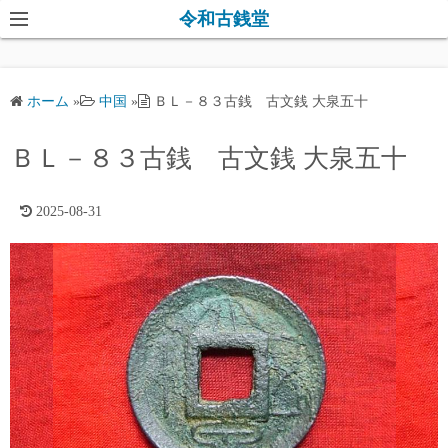
コ
令和古銭堂
ン
テ
ン
ホーム
»
中国
»
ＢＬ－８３古銭 古文銭 大泉五十
ツ
へ
ＢＬ－８３古銭 古文銭 大泉五十
ス
キ
2025-08-31
ッ
プ