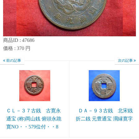
商品ID : 47686
価格 : 370 円
前の記事
次の記事
ＣＬ－３７古銭 古寛永
ＤＡ－９３古銭 北宋銭
通宝 (称)岡山銭 俯頭永跪
折二銭 元豊通宝 濶縁寛字
寛NO・・579位付・・8