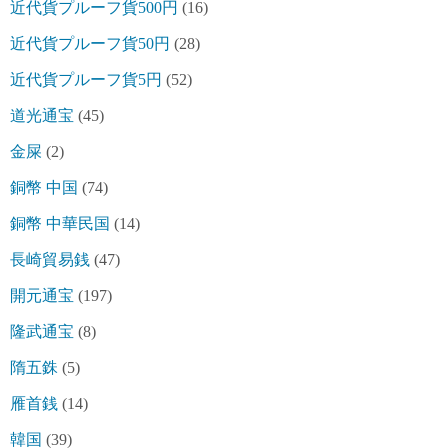
近代貨プルーフ貨500円
(16)
近代貨プルーフ貨50円
(28)
近代貨プルーフ貨5円
(52)
道光通宝
(45)
金屎
(2)
銅幣 中国
(74)
銅幣 中華民国
(14)
長崎貿易銭
(47)
開元通宝
(197)
隆武通宝
(8)
隋五銖
(5)
雁首銭
(14)
韓国
(39)