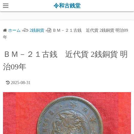
コ
令和古銭堂
ン
テ
ン
ホーム
»
2銭銅貨
»
ＢＭ－２１古銭 近代貨 2銭銅貨 明治09
ツ
年
へ
ス
ＢＭ－２１古銭 近代貨 2銭銅貨 明
キ
治09年
ッ
プ
2025-08-31