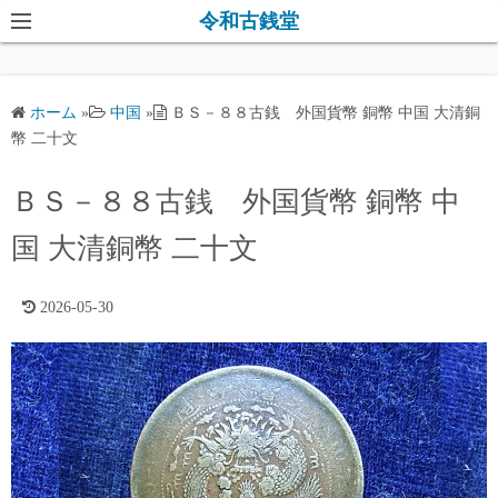
コ
令和古銭堂
ン
テ
ン
ホーム
»
中国
»
ＢＳ－８８古銭 外国貨幣 銅幣 中国 大清銅
ツ
幣 二十文
へ
ス
ＢＳ－８８古銭 外国貨幣 銅幣 中
キ
国 大清銅幣 二十文
ッ
プ
2026-05-30