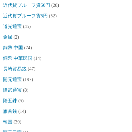
近代貨プルーフ貨50円
(28)
近代貨プルーフ貨5円
(52)
道光通宝
(45)
金屎
(2)
銅幣 中国
(74)
銅幣 中華民国
(14)
長崎貿易銭
(47)
開元通宝
(197)
隆武通宝
(8)
隋五銖
(5)
雁首銭
(14)
韓国
(39)