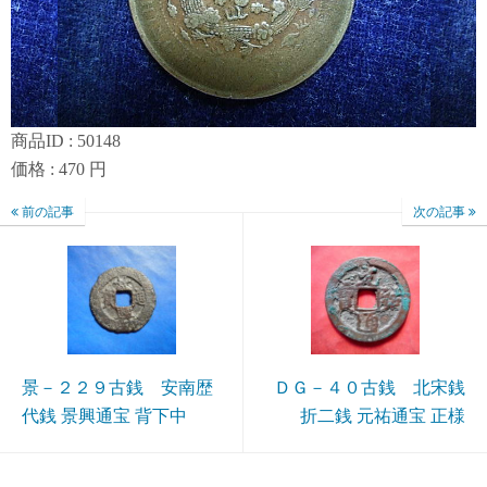
商品ID : 50148
価格 : 470 円
前の記事
次の記事
景－２２９古銭 安南歴
ＤＧ－４０古銭 北宋銭
代銭 景興通宝 背下中
折二銭 元祐通宝 正様