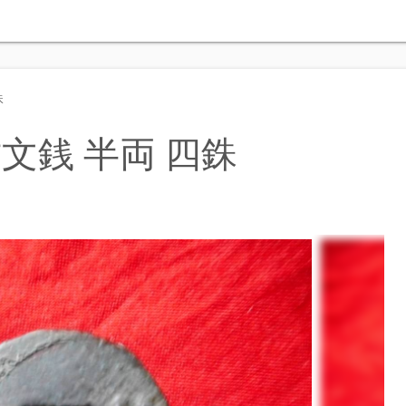
銖
文銭 半両 四銖