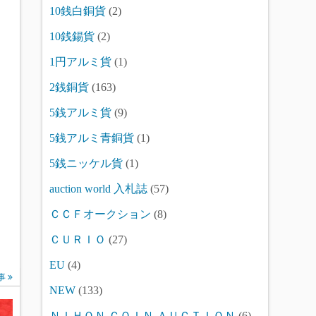
10銭白銅貨
(2)
10銭錫貨
(2)
1円アルミ貨
(1)
2銭銅貨
(163)
5銭アルミ貨
(9)
5銭アルミ青銅貨
(1)
5銭ニッケル貨
(1)
auction world 入札誌
(57)
ＣＣＦオークション
(8)
ＣＵＲＩＯ
(27)
EU
(4)
事
NEW
(133)
ＮＩＨＯＮ ＣＯＩＮ ＡＵＣＴＩＯＮ
(6)