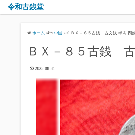
コ
令和古銭堂
ン
テ
ン
ホーム
»
中国
»
ＢＸ－８５古銭 古文銭 半両 四
ツ
へ
ＢＸ－８５古銭 古
ス
キ
ッ
2025-08-31
プ