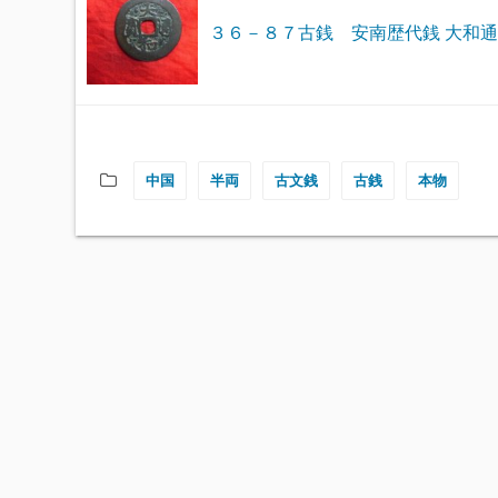
３６－８７古銭 安南歴代銭 大和
中国
半両
古文銭
古銭
本物