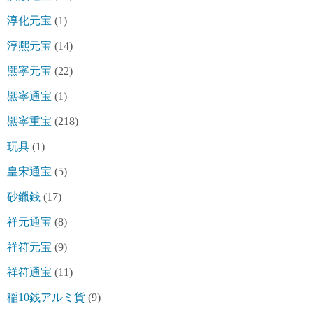
淳化元宝
(1)
淳熈元宝
(14)
熈寧元宝
(22)
熈寧通宝
(1)
熈寧重宝
(218)
玩具
(1)
皇宋通宝
(5)
砂鑞銭
(17)
祥元通宝
(8)
祥符元宝
(9)
祥符通宝
(11)
稲10銭アルミ貨
(9)