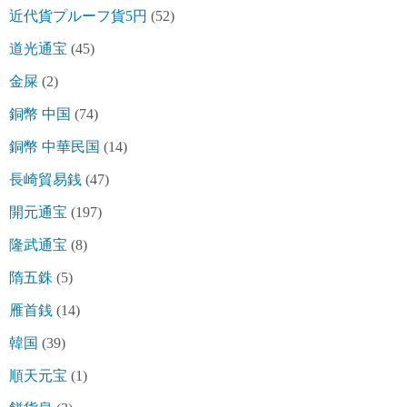
近代貨プルーフ貨5円
(52)
道光通宝
(45)
金屎
(2)
銅幣 中国
(74)
銅幣 中華民国
(14)
長崎貿易銭
(47)
開元通宝
(197)
隆武通宝
(8)
隋五銖
(5)
雁首銭
(14)
韓国
(39)
順天元宝
(1)