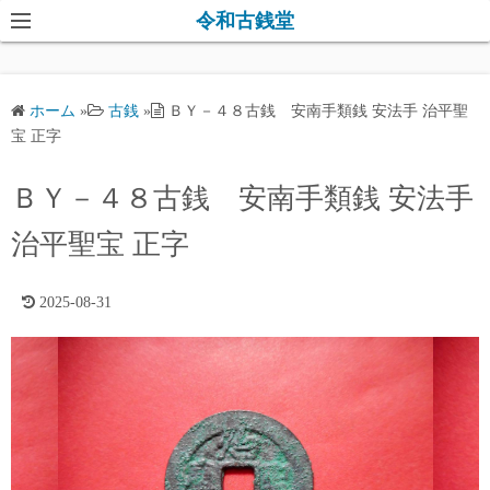
コ
令和古銭堂
ン
テ
ン
ホーム
»
古銭
»
ＢＹ－４８古銭 安南手類銭 安法手 治平聖
ツ
宝 正字
へ
ス
ＢＹ－４８古銭 安南手類銭 安法手
キ
治平聖宝 正字
ッ
プ
2025-08-31