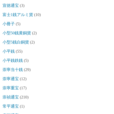
宣徳通宝
(3)
富士1銭アルミ貨
(10)
小冊子
(5)
小型50銭黄銅貨
(2)
小型5銭白銅貨
(2)
小平銭
(55)
小平銭鉄銭
(5)
崇寧当十銭
(29)
崇寧通宝
(12)
崇寧重宝
(17)
崇禎通宝
(210)
常平通宝
(1)