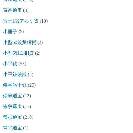
宣徳通宝
(3)
富士1銭アルミ貨
(10)
小冊子
(6)
小型50銭黄銅貨
(2)
小型5銭白銅貨
(2)
小平銭
(55)
小平銭鉄銭
(5)
崇寧当十銭
(29)
崇寧通宝
(12)
崇寧重宝
(17)
崇禎通宝
(210)
常平通宝
(1)