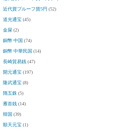
近代貨プルーフ貨5円
(52)
道光通宝
(45)
金屎
(2)
銅幣 中国
(74)
銅幣 中華民国
(14)
長崎貿易銭
(47)
開元通宝
(197)
隆武通宝
(8)
隋五銖
(5)
雁首銭
(14)
韓国
(39)
順天元宝
(1)