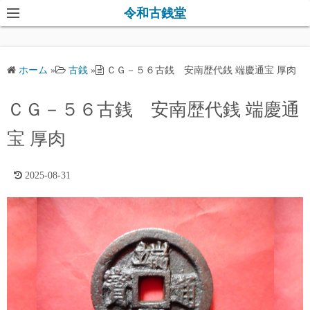
コ
令和古銭堂
ン
テ
ン
ホーム
»
古銭
»
ＣＧ－５６古銭 安南歴代銭 端慶通宝 厚肉
ツ
へ
ＣＧ－５６古銭 安南歴代銭 端慶通
ス
キ
宝 厚肉
ッ
プ
2025-08-31