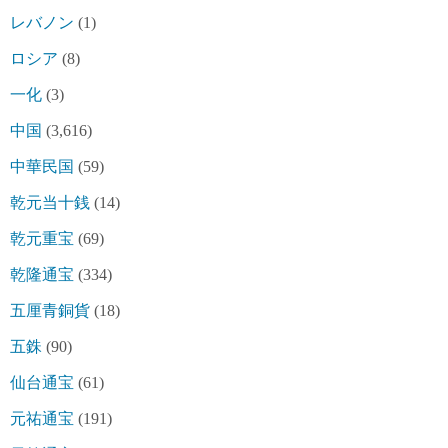
レバノン
(1)
ロシア
(8)
一化
(3)
中国
(3,616)
中華民国
(59)
乾元当十銭
(14)
乾元重宝
(69)
乾隆通宝
(334)
五厘青銅貨
(18)
五銖
(90)
仙台通宝
(61)
元祐通宝
(191)