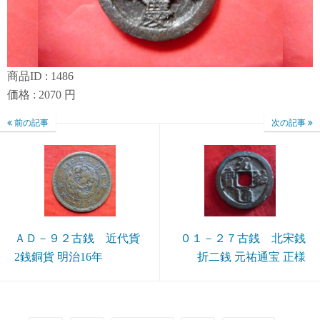
商品ID : 1486
価格 : 2070 円
前の記事
次の記事
ＡＤ－９２古銭 近代貨
０１－２７古銭 北宋銭
2銭銅貨 明治16年
折二銭 元祐通宝 正様