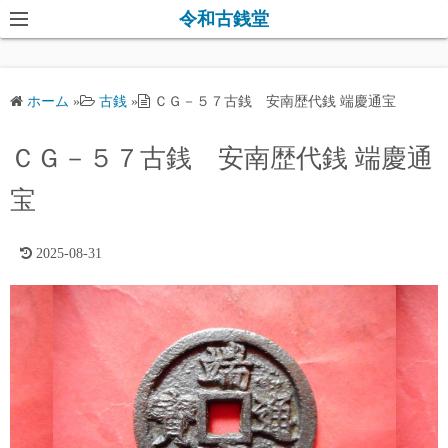
コ
令和古銭堂
ン
テ
ン
ホーム
»
古銭
»
ＣＧ－５７古銭 安南歴代銭 端慶通宝
ツ
へ
ＣＧ－５７古銭 安南歴代銭 端慶通
ス
キ
宝
ッ
プ
2025-08-31