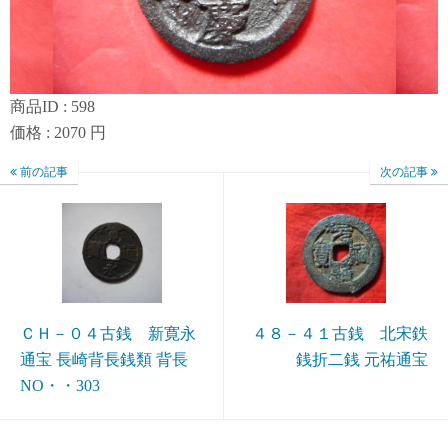
商品ID : 598
価格 : 2070 円
前の記事
次の記事
ＣＨ－０４古銭 新寛永
４８－４１古銭 北宋鉄
通宝 長崎背長銭類 背長
銭折二銭 元祐通宝
NO・・303