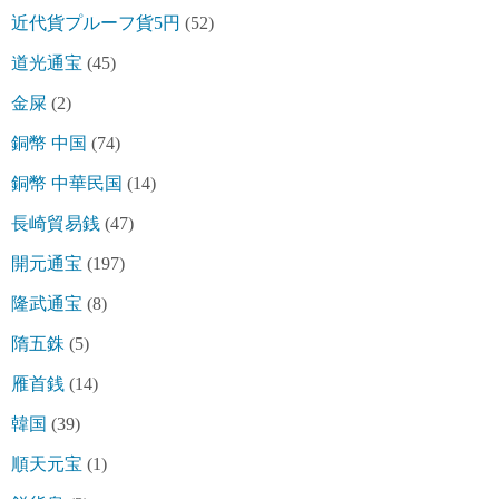
近代貨プルーフ貨5円
(52)
道光通宝
(45)
金屎
(2)
銅幣 中国
(74)
銅幣 中華民国
(14)
長崎貿易銭
(47)
開元通宝
(197)
隆武通宝
(8)
隋五銖
(5)
雁首銭
(14)
韓国
(39)
順天元宝
(1)