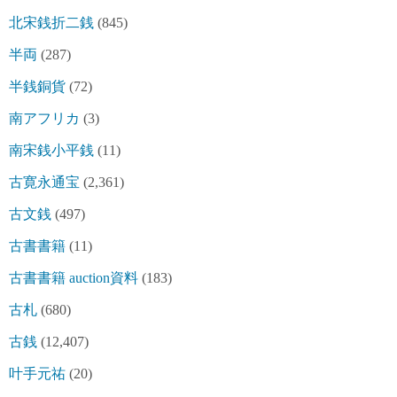
北宋銭折二銭
(845)
半両
(287)
半銭銅貨
(72)
南アフリカ
(3)
南宋銭小平銭
(11)
古寛永通宝
(2,361)
古文銭
(497)
古書書籍
(11)
古書書籍 auction資料
(183)
古札
(680)
古銭
(12,407)
叶手元祐
(20)