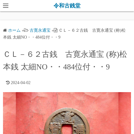
コ
令和古銭堂
ン
テ
ン
ホーム
»
古寛永通宝
»
ＣＬ－６２古銭 古寛永通宝 (称)松
ツ
本銭 太細NO・・484位付・・9
へ
ス
ＣＬ－６２古銭 古寛永通宝 (称)松
キ
本銭 太細NO・・484位付・・9
ッ
プ
2024-04-02