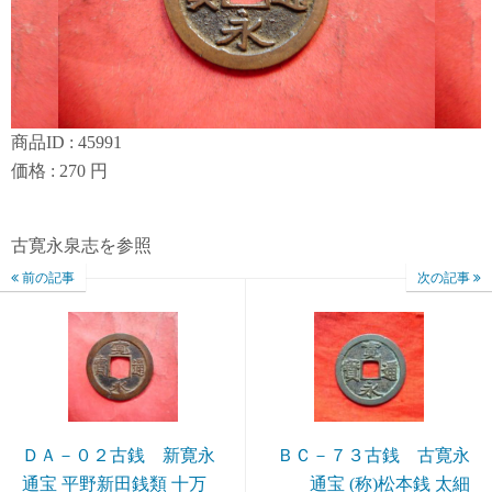
商品ID : 45991
価格 : 270 円
古寛永泉志を参照
前の記事
次の記事
ＤＡ－０２古銭 新寛永
ＢＣ－７３古銭 古寛永
通宝 平野新田銭類 十万
通宝 (称)松本銭 太細