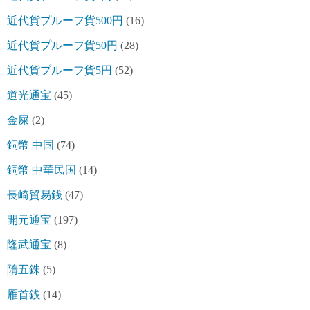
近代貨プルーフ貨500円
(16)
近代貨プルーフ貨50円
(28)
近代貨プルーフ貨5円
(52)
道光通宝
(45)
金屎
(2)
銅幣 中国
(74)
銅幣 中華民国
(14)
長崎貿易銭
(47)
開元通宝
(197)
隆武通宝
(8)
隋五銖
(5)
雁首銭
(14)