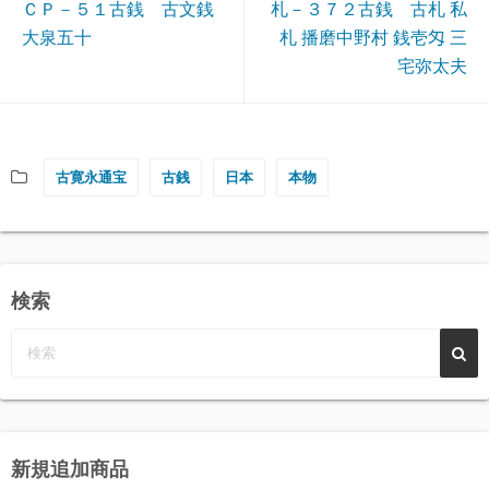
ＣＰ－５１古銭 古文銭
札－３７２古銭 古札 私
大泉五十
札 播磨中野村 銭壱匁 三
宅弥太夫
古寛永通宝
古銭
日本
本物
検索
新規追加商品