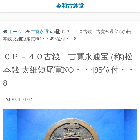
コ
令和古銭堂
ン
テ
ン
ホーム
»
古寛永通宝
»
ＣＰ－４０古銭 古寛永通宝 (称)松
ツ
本銭 太細短尾寛NO・・495位付・・8
へ
ス
ＣＰ－４０古銭 古寛永通宝 (称)松
キ
本銭 太細短尾寛NO・・495位付・・
ッ
プ
8
2024-04-02