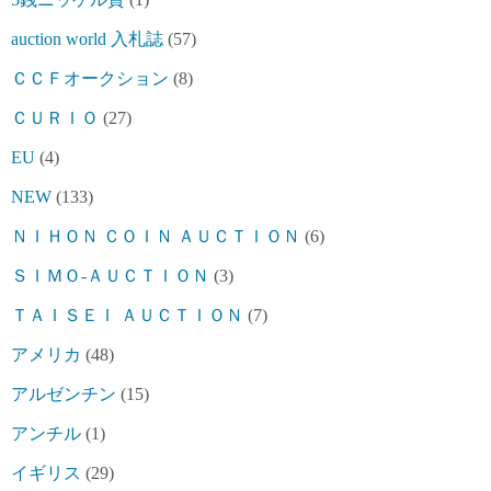
auction world 入札誌
(57)
ＣＣＦオークション
(8)
ＣＵＲＩＯ
(27)
EU
(4)
NEW
(133)
ＮＩＨＯＮ ＣＯＩＮ ＡＵＣＴＩＯＮ
(6)
ＳＩＭＯ-ＡＵＣＴＩＯＮ
(3)
ＴＡＩＳＥＩ ＡＵＣＴＩＯＮ
(7)
アメリカ
(48)
アルゼンチン
(15)
アンチル
(1)
イギリス
(29)