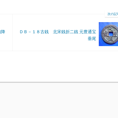
次の記
知降
ＤＢ－１８古銭 北宋銭折二銭 元豊通宝
垂尾