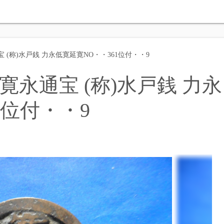
(称)水戸銭 力永低寛延寛NO・・361位付・・9
永通宝 (称)水戸銭 力永
1位付・・9