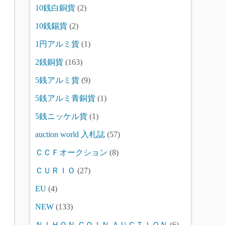
10銭白銅貨
(2)
10銭錫貨
(2)
1円アルミ貨
(1)
2銭銅貨
(163)
5銭アルミ貨
(9)
5銭アルミ青銅貨
(1)
5銭ニッケル貨
(1)
auction world 入札誌
(57)
ＣＣＦオークション
(8)
ＣＵＲＩＯ
(27)
EU
(4)
NEW
(133)
ＮＩＨＯＮ ＣＯＩＮ ＡＵＣＴＩＯＮ
(6)