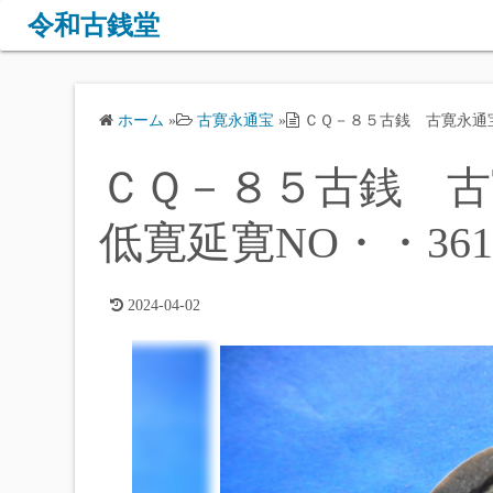
コ
令和古銭堂
ン
テ
ン
ホーム
»
古寛永通宝
»
ＣＱ－８５古銭 古寛永通宝 
ツ
へ
ＣＱ－８５古銭 古寛
ス
キ
低寛延寛NO・・36
ッ
プ
2024-04-02