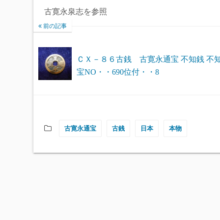
古寛永泉志を参照
前の記事
ＣＸ－８６古銭 古寛永通宝 不知銭 不
宝NO・・690位付・・8
古寛永通宝
古銭
日本
本物