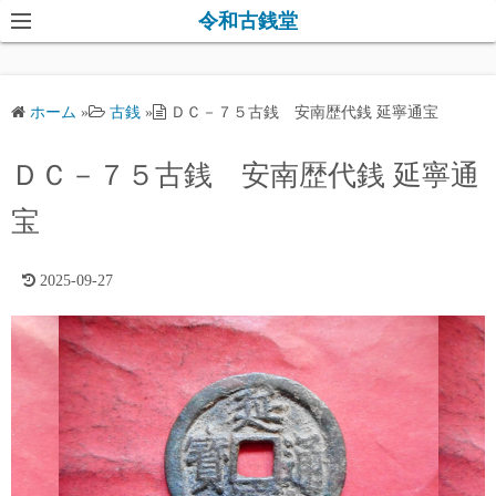
コ
令和古銭堂
ン
テ
ン
ホーム
»
古銭
»
ＤＣ－７５古銭 安南歴代銭 延寧通宝
ツ
へ
ＤＣ－７５古銭 安南歴代銭 延寧通
ス
キ
宝
ッ
プ
2025-09-27