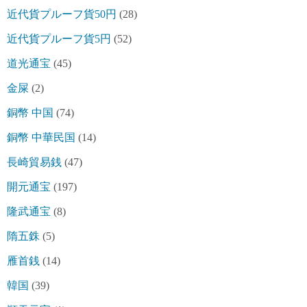
近代貨プルーフ貨50円
(28)
近代貨プルーフ貨5円
(52)
道光通宝
(45)
金屎
(2)
銅幣 中国
(74)
銅幣 中華民国
(14)
長崎貿易銭
(47)
開元通宝
(197)
隆武通宝
(8)
隋五銖
(5)
雁首銭
(14)
韓国
(39)