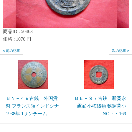
商品ID : 50463
価格 : 1070 円
前の記事
次の記事
ＢＮ－４９古銭 外国貨
ＢＥ－９７古銭 新寛永
幣 フランス領インドシナ
通宝 小梅銭類 狭穿背小
1938年 1サンチーム
NO・・169