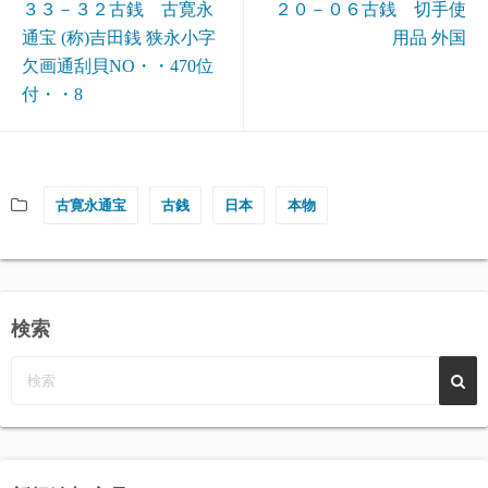
３３－３２古銭 古寛永
２０－０６古銭 切手使
通宝 (称)吉田銭 狭永小字
用品 外国
欠画通刮貝NO・・470位
付・・8
古寛永通宝
古銭
日本
本物
検索