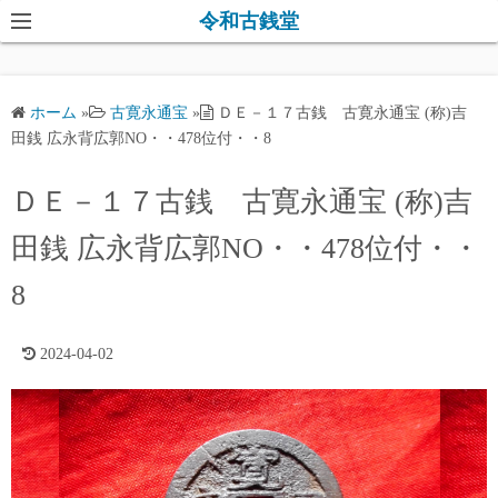
コ
令和古銭堂
ン
テ
ン
ホーム
»
古寛永通宝
»
ＤＥ－１７古銭 古寛永通宝 (称)吉
ツ
田銭 広永背広郭NO・・478位付・・8
へ
ス
ＤＥ－１７古銭 古寛永通宝 (称)吉
キ
田銭 広永背広郭NO・・478位付・・
ッ
プ
8
2024-04-02