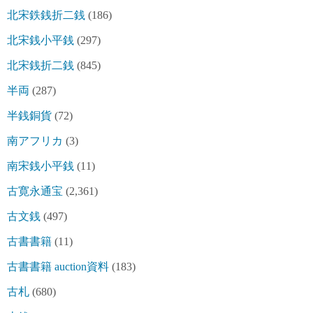
北宋鉄銭折二銭
(186)
北宋銭小平銭
(297)
北宋銭折二銭
(845)
半両
(287)
半銭銅貨
(72)
南アフリカ
(3)
南宋銭小平銭
(11)
古寛永通宝
(2,361)
古文銭
(497)
古書書籍
(11)
古書書籍 auction資料
(183)
古札
(680)