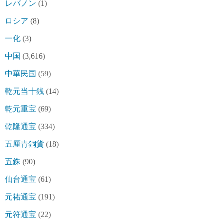
レバノン
(1)
ロシア
(8)
一化
(3)
中国
(3,616)
中華民国
(59)
乾元当十銭
(14)
乾元重宝
(69)
乾隆通宝
(334)
五厘青銅貨
(18)
五銖
(90)
仙台通宝
(61)
元祐通宝
(191)
元符通宝
(22)