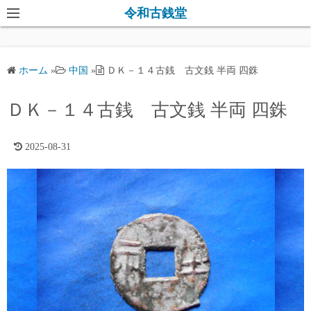
コ
令和古銭堂
ン
テ
ン
ホーム
»
中国
»
ＤＫ－１４古銭 古文銭 半両 四銖
ツ
へ
ＤＫ－１４古銭 古文銭 半両 四銖
ス
キ
2025-08-31
ッ
プ