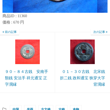
商品ID : 11360
価格 : 670 円
前の記事
次の記事
９０－８４古銭 安南手
０１－３０古銭 北宋銭
類銭 安法手 祥元通宝 正
折二銭 政和通宝 狭穿大字
字濶縁
背濶縁
中国
半両
古文銭
古銭
本物