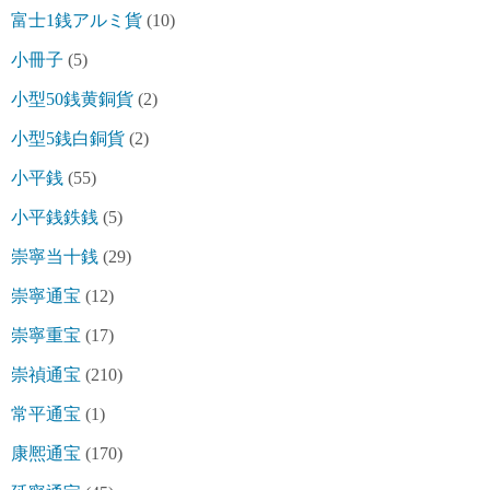
富士1銭アルミ貨
(10)
小冊子
(5)
小型50銭黄銅貨
(2)
小型5銭白銅貨
(2)
小平銭
(55)
小平銭鉄銭
(5)
崇寧当十銭
(29)
崇寧通宝
(12)
崇寧重宝
(17)
崇禎通宝
(210)
常平通宝
(1)
康熈通宝
(170)