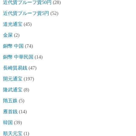
近代貨プルーフ貨50円
(28)
近代貨プルーフ貨5円
(52)
道光通宝
(45)
金屎
(2)
銅幣 中国
(74)
銅幣 中華民国
(14)
長崎貿易銭
(47)
開元通宝
(197)
隆武通宝
(8)
隋五銖
(5)
雁首銭
(14)
韓国
(39)
順天元宝
(1)