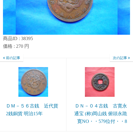
商品ID : 38395
価格 : 270 円
前の記事
次の記事
ＤＭ－５６古銭 近代貨
ＤＮ－０４古銭 古寛永
2銭銅貨 明治15年
通宝 (称)岡山銭 俯頭永跪
寛NO・・579位付・・8