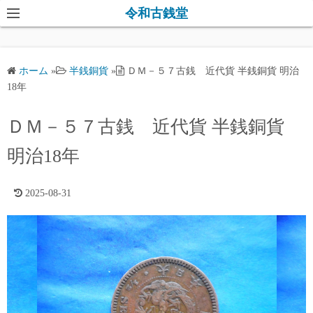
コ
令和古銭堂
ン
テ
ン
ホーム
»
半銭銅貨
»
ＤＭ－５７古銭 近代貨 半銭銅貨 明治
ツ
18年
へ
ス
ＤＭ－５７古銭 近代貨 半銭銅貨
キ
明治18年
ッ
プ
2025-08-31