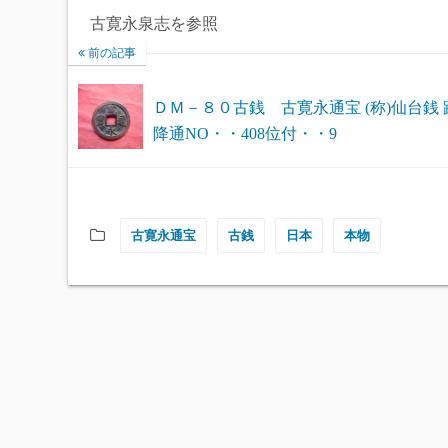
古寛永泉志を参照
前の記事
ＤＭ－８０古銭 古寛永通宝 (称)仙台銭 
降通NO・・408位付・・9
古寛永通宝
古銭
日本
本物