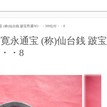
(称)仙台銭 跛宝昂通NO・・399位付・・8
永通宝 (称)仙台銭 跛宝
付・・8