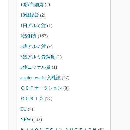
10銭白銅貨
(2)
10銭錫貨
(2)
1円アルミ貨
(1)
2銭銅貨
(163)
5銭アルミ貨
(9)
5銭アルミ青銅貨
(1)
5銭ニッケル貨
(1)
auction world 入札誌
(57)
ＣＣＦオークション
(8)
ＣＵＲＩＯ
(27)
EU
(4)
NEW
(133)
ＮＩＨＯＮ ＣＯＩＮ ＡＵＣＴＩＯＮ
(6)