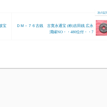
次の記
跛宝
ＤＭ－７６古銭 古寛永通宝 (称)吉田銭 広永
濶縁NO・・480位付・・7