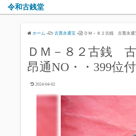
コ
令和古銭堂
ン
テ
ン
ホーム
»
古寛永通宝
»
ＤＭ－８２古銭 古寛永通宝 
ツ
へ
ＤＭ－８２古銭 古寛
ス
キ
昂通NO・・399位
ッ
プ
2024-04-02