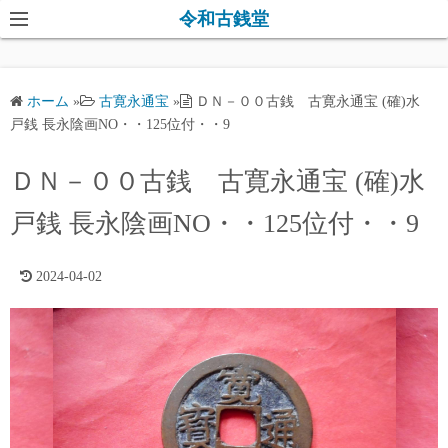
コ
令和古銭堂
ン
テ
ン
ホーム
»
古寛永通宝
»
ＤＮ－００古銭 古寛永通宝 (確)水
ツ
戸銭 長永陰画NO・・125位付・・9
へ
ス
ＤＮ－００古銭 古寛永通宝 (確)水
キ
戸銭 長永陰画NO・・125位付・・9
ッ
プ
2024-04-02