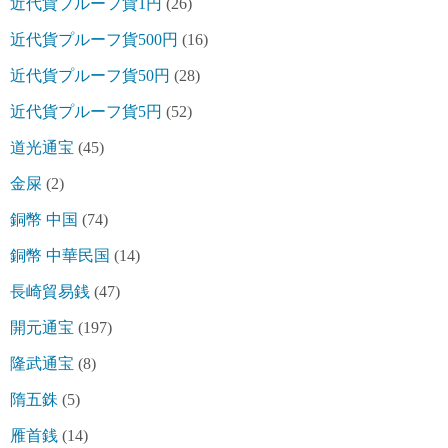
近代貨プルーフ貨1円
(26)
近代貨プルーフ貨500円
(16)
近代貨プルーフ貨50円
(28)
近代貨プルーフ貨5円
(52)
道光通宝
(45)
金屎
(2)
銅幣 中国
(74)
銅幣 中華民国
(14)
長崎貿易銭
(47)
開元通宝
(197)
隆武通宝
(8)
隋五銖
(5)
雁首銭
(14)