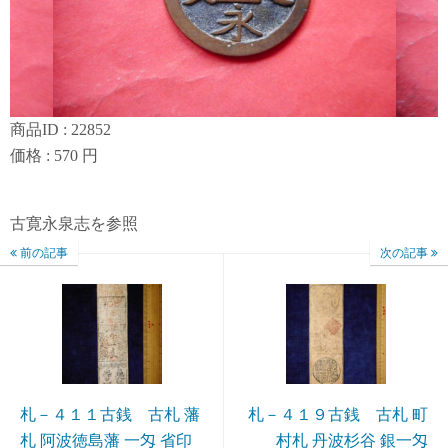
商品ID : 22852
価格 : 570 円
古寛永泉志を参照
前の記事
次の記事
札－４１１古銭 古札 藩
札－４１９古銭 古札 町
札 阿波徳島藩 一匁 省印
村札 丹波杉谷 銀一匁