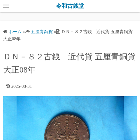
コ
令和古銭堂
ン
テ
ン
ホーム
»
五厘青銅貨
»
ＤＮ－８２古銭 近代貨 五厘青銅貨
ツ
大正08年
へ
ス
ＤＮ－８２古銭 近代貨 五厘青銅貨
キ
大正08年
ッ
プ
2025-08-31