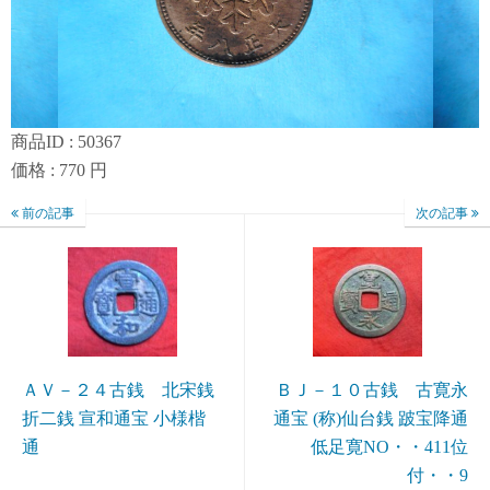
商品ID : 50367
価格 : 770 円
前の記事
次の記事
ＡＶ－２４古銭 北宋銭
ＢＪ－１０古銭 古寛永
折二銭 宣和通宝 小様楷
通宝 (称)仙台銭 跛宝降通
通
低足寛NO・・411位
付・・9