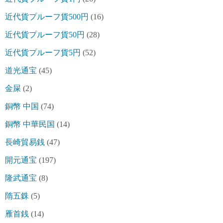
近代貨プルーフ貨500円
(16)
近代貨プルーフ貨50円
(28)
近代貨プルーフ貨5円
(52)
道光通宝
(45)
金屎
(2)
銅幣 中国
(74)
銅幣 中華民国
(14)
長崎貿易銭
(47)
開元通宝
(197)
隆武通宝
(8)
隋五銖
(5)
雁首銭
(14)