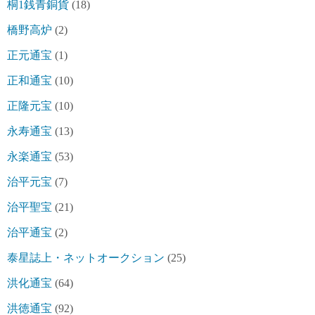
桐1銭青銅貨
(18)
橋野高炉
(2)
正元通宝
(1)
正和通宝
(10)
正隆元宝
(10)
永寿通宝
(13)
永楽通宝
(53)
治平元宝
(7)
治平聖宝
(21)
治平通宝
(2)
泰星誌上・ネットオークション
(25)
洪化通宝
(64)
洪徳通宝
(92)