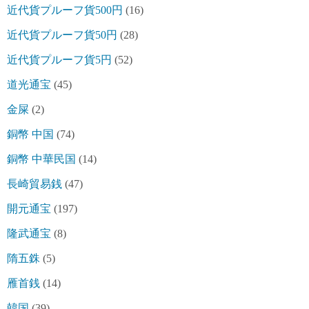
近代貨プルーフ貨500円
(16)
近代貨プルーフ貨50円
(28)
近代貨プルーフ貨5円
(52)
道光通宝
(45)
金屎
(2)
銅幣 中国
(74)
銅幣 中華民国
(14)
長崎貿易銭
(47)
開元通宝
(197)
隆武通宝
(8)
隋五銖
(5)
雁首銭
(14)
韓国
(39)