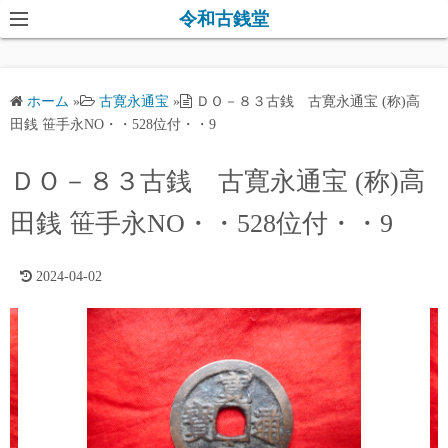
コ
令和古銭堂
ン
テ
ン
ホーム
»
古寛永通宝
»
ＤＯ－８３古銭 古寛永通宝 (称)高
ツ
田銭 笹手永NO・・528位付・・9
へ
ス
ＤＯ－８３古銭 古寛永通宝 (称)高
キ
田銭 笹手永NO・・528位付・・9
ッ
プ
2024-04-02