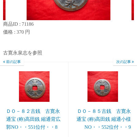
商品ID : 71186
価格 : 370 円
古寛永泉志を参照
前の記事
次の記事
ＤＯ－８２古銭 古寛永
ＤＯ－８５古銭 古寛永
通宝 (称)高田銭 縮通背広
通宝 (称)高田銭 縮通小様
郭NO・・551位付・・8
NO・・552位付・・9