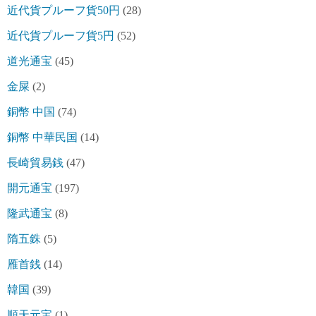
近代貨プルーフ貨50円
(28)
近代貨プルーフ貨5円
(52)
道光通宝
(45)
金屎
(2)
銅幣 中国
(74)
銅幣 中華民国
(14)
長崎貿易銭
(47)
開元通宝
(197)
隆武通宝
(8)
隋五銖
(5)
雁首銭
(14)
韓国
(39)
順天元宝
(1)