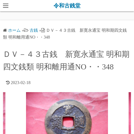
コ
令和古銭堂
ン
テ
ン
ホーム
»
古銭
»
ＤＶ－４３古銭 新寛永通宝 明和期四文銭
ツ
類 明和離用通NO・・348
へ
ス
ＤＶ－４３古銭 新寛永通宝 明和期
キ
四文銭類 明和離用通NO・・348
ッ
プ
2023-02-18