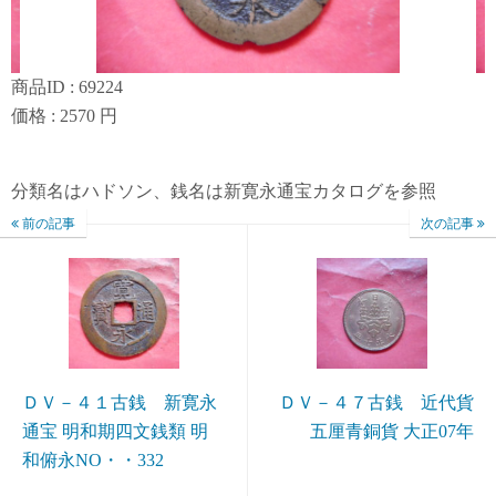
商品ID : 69224
価格 : 2570 円
分類名はハドソン、銭名は新寛永通宝カタログを参照
前の記事
次の記事
ＤＶ－４１古銭 新寛永
ＤＶ－４７古銭 近代貨
通宝 明和期四文銭類 明
五厘青銅貨 大正07年
和俯永NO・・332