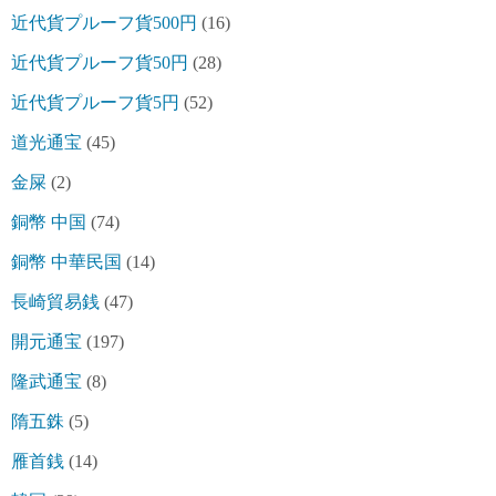
近代貨プルーフ貨500円
(16)
近代貨プルーフ貨50円
(28)
近代貨プルーフ貨5円
(52)
道光通宝
(45)
金屎
(2)
銅幣 中国
(74)
銅幣 中華民国
(14)
長崎貿易銭
(47)
開元通宝
(197)
隆武通宝
(8)
隋五銖
(5)
雁首銭
(14)