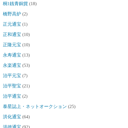
桐1銭青銅貨
(18)
橋野高炉
(2)
正元通宝
(1)
正和通宝
(10)
正隆元宝
(10)
永寿通宝
(13)
永楽通宝
(53)
治平元宝
(7)
治平聖宝
(21)
治平通宝
(2)
泰星誌上・ネットオークション
(25)
洪化通宝
(64)
洪徳通宝
(92)