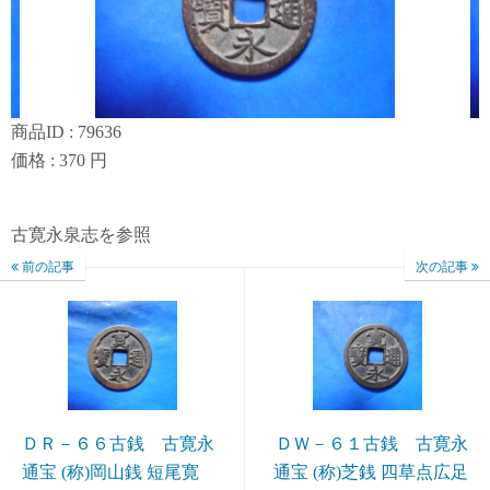
商品ID : 79636
価格 : 370 円
古寛永泉志を参照
前の記事
次の記事
ＤＲ－６６古銭 古寛永
ＤＷ－６１古銭 古寛永
通宝 (称)岡山銭 短尾寛
通宝 (称)芝銭 四草点広足