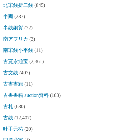
北宋銭折二銭
(845)
半両
(287)
半銭銅貨
(72)
南アフリカ
(3)
南宋銭小平銭
(11)
古寛永通宝
(2,361)
古文銭
(497)
古書書籍
(11)
古書書籍 auction資料
(183)
古札
(680)
古銭
(12,407)
叶手元祐
(20)