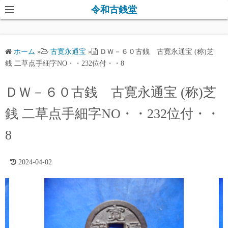
コ
令和古銭堂
ン
テ
ン
ホーム
»
古寛永通宝
»
ＤＷ－６０古銭 古寛永通宝 (称)芝
ツ
銭 二草点手細字NO・・232位付・・8
へ
ス
ＤＷ－６０古銭 古寛永通宝 (称)芝
キ
銭 二草点手細字NO・・232位付・・
ッ
プ
8
2024-04-02