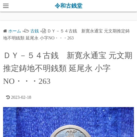
コ
令和古銭堂
ン
テ
ン
ホーム
»
古銭
»
ＤＹ－５４古銭 新寛永通宝 元文期推定鋳
ツ
地不明銭類 延尾永 小字NO・・・263
へ
ス
ＤＹ－５４古銭 新寛永通宝 元文期
キ
推定鋳地不明銭類 延尾永 小字
ッ
プ
NO・・・263
2023-02-18