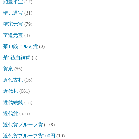
紹豊平宝
(17)
聖元通宝
(31)
聖宋元宝
(79)
至道元宝
(3)
菊10銭アルミ貨
(2)
菊5銭白銅貨
(5)
貨泉
(56)
近代古札
(16)
近代札
(661)
近代絵銭
(18)
近代貨
(555)
近代貨プルーフ貨
(178)
近代貨プルーフ貨100円
(19)