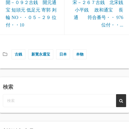
開－０９２古銭 開元通
宋－２６７古銭 北宋銭
宝 短頭元 低足元 寄郭 刔
小平銭 政和通宝 長
輪 NO・・０５－２９ 位
通 符合番号・・ 976
付・・10
位付・・...
古銭
新寛永通宝
日本
本物
検索