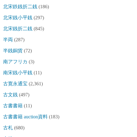
北宋鉄銭折二銭
(186)
北宋銭小平銭
(297)
北宋銭折二銭
(845)
半両
(287)
半銭銅貨
(72)
南アフリカ
(3)
南宋銭小平銭
(11)
古寛永通宝
(2,361)
古文銭
(497)
古書書籍
(11)
古書書籍 auction資料
(183)
古札
(680)