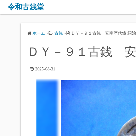
コ
令和古銭堂
ン
テ
ン
ホーム
»
古銭
»
ＤＹ－９１古銭 安南歴代銭 紹
ツ
へ
ＤＹ－９１古銭 安
ス
キ
ッ
2025-08-31
プ