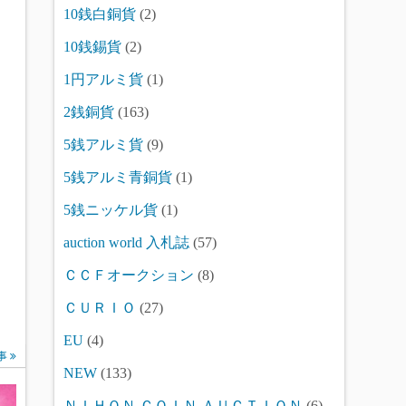
10銭白銅貨
(2)
10銭錫貨
(2)
1円アルミ貨
(1)
2銭銅貨
(163)
5銭アルミ貨
(9)
5銭アルミ青銅貨
(1)
5銭ニッケル貨
(1)
auction world 入札誌
(57)
ＣＣＦオークション
(8)
ＣＵＲＩＯ
(27)
EU
(4)
事
NEW
(133)
ＮＩＨＯＮ ＣＯＩＮ ＡＵＣＴＩＯＮ
(6)