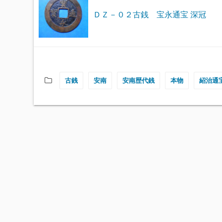
ＤＺ－０２古銭 宝永通宝 深冠
古銭
安南
安南歴代銭
本物
紹治通