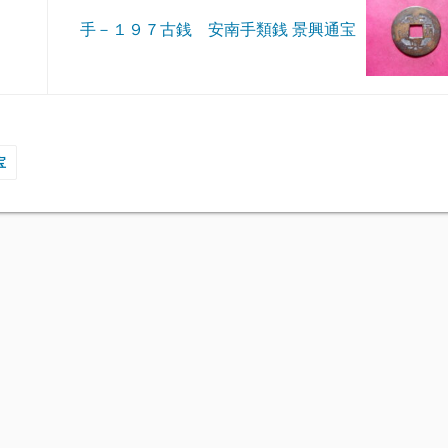
手－１９７古銭 安南手類銭 景興通宝
宝