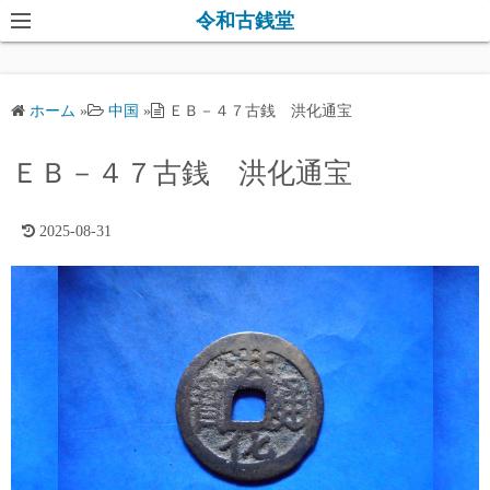
コ
令和古銭堂
ン
テ
ン
ホーム
»
中国
»
ＥＢ－４７古銭 洪化通宝
ツ
へ
ＥＢ－４７古銭 洪化通宝
ス
キ
2025-08-31
ッ
プ