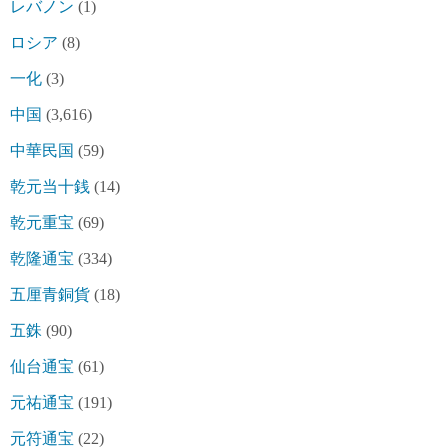
レバノン
(1)
ロシア
(8)
一化
(3)
中国
(3,616)
中華民国
(59)
乾元当十銭
(14)
乾元重宝
(69)
乾隆通宝
(334)
五厘青銅貨
(18)
五銖
(90)
仙台通宝
(61)
元祐通宝
(191)
元符通宝
(22)