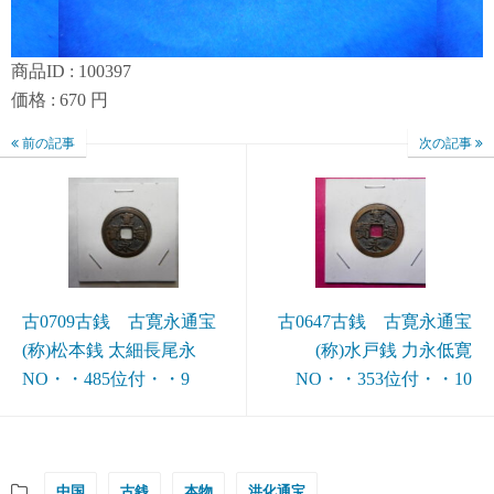
商品ID : 100397
価格 : 670 円
前の記事
次の記事
古0709古銭 古寛永通宝
古0647古銭 古寛永通宝
(称)松本銭 太細長尾永
(称)水戸銭 力永低寛
NO・・485位付・・9
NO・・353位付・・10
中国
古銭
本物
洪化通宝