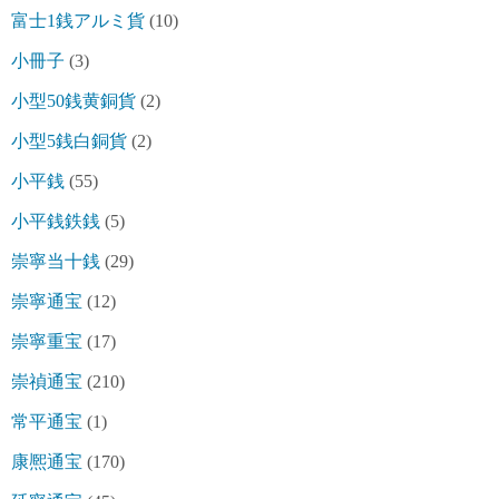
富士1銭アルミ貨
(10)
小冊子
(3)
小型50銭黄銅貨
(2)
小型5銭白銅貨
(2)
小平銭
(55)
小平銭鉄銭
(5)
崇寧当十銭
(29)
崇寧通宝
(12)
崇寧重宝
(17)
崇禎通宝
(210)
常平通宝
(1)
康熈通宝
(170)