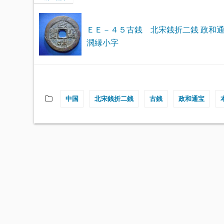
ＥＥ－４５古銭 北宋銭折二銭 政和
濶縁小字
中国
北宋銭折二銭
古銭
政和通宝