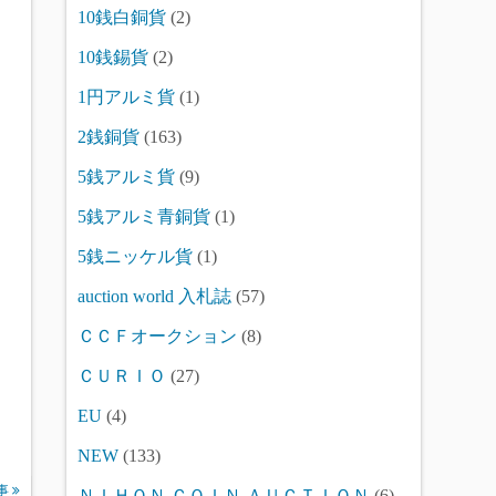
10銭白銅貨
(2)
10銭錫貨
(2)
1円アルミ貨
(1)
2銭銅貨
(163)
5銭アルミ貨
(9)
5銭アルミ青銅貨
(1)
5銭ニッケル貨
(1)
auction world 入札誌
(57)
ＣＣＦオークション
(8)
ＣＵＲＩＯ
(27)
EU
(4)
NEW
(133)
事
ＮＩＨＯＮ ＣＯＩＮ ＡＵＣＴＩＯＮ
(6)