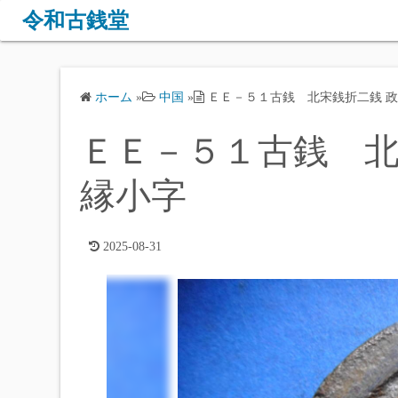
コ
令和古銭堂
ン
テ
ン
ホーム
»
中国
»
ＥＥ－５１古銭 北宋銭折二銭 政
ツ
へ
ＥＥ－５１古銭 北
ス
キ
縁小字
ッ
プ
2025-08-31