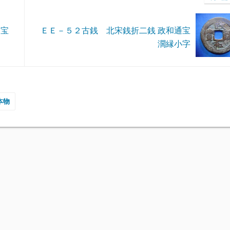
通宝
ＥＥ－５２古銭 北宋銭折二銭 政和通宝
濶縁小字
本物