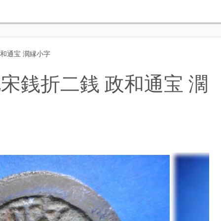
和通宝 濶縁小字
宋銭折二銭 政和通宝 濶