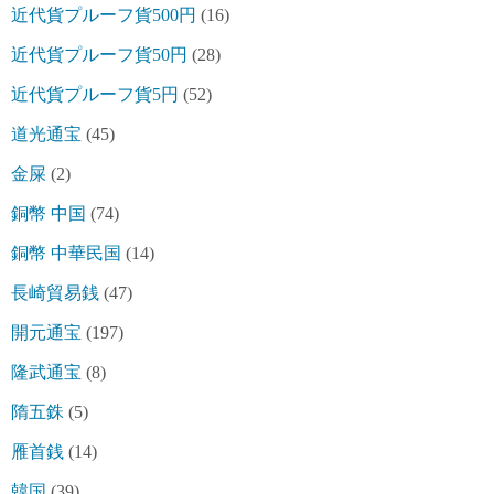
近代貨プルーフ貨500円
(16)
近代貨プルーフ貨50円
(28)
近代貨プルーフ貨5円
(52)
道光通宝
(45)
金屎
(2)
銅幣 中国
(74)
銅幣 中華民国
(14)
長崎貿易銭
(47)
開元通宝
(197)
隆武通宝
(8)
隋五銖
(5)
雁首銭
(14)
韓国
(39)