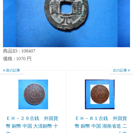
商品ID : 108407
価格 : 1070 円
前の記事
次の記事
ＥＨ－２９古銭 外国貨
ＥＨ－８１古銭 外国貨
幣 銅幣 中国 大清銅幣 十
幣 銅幣 中国 湖南省造 二