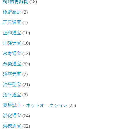
桐1銭青銅貨
(18)
橋野高炉
(2)
正元通宝
(1)
正和通宝
(10)
正隆元宝
(10)
永寿通宝
(13)
永楽通宝
(53)
治平元宝
(7)
治平聖宝
(21)
治平通宝
(2)
泰星誌上・ネットオークション
(25)
洪化通宝
(64)
洪徳通宝
(92)