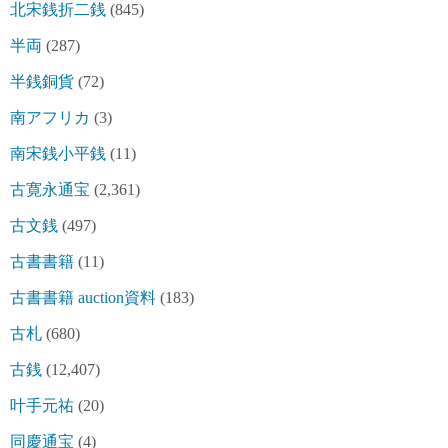
北宋銭折二銭
(845)
半両
(287)
半銭銅貨
(72)
南アフリカ
(3)
南宋銭小平銭
(11)
古寛永通宝
(2,361)
古文銭
(497)
古書書籍
(11)
古書書籍 auction資料
(183)
古札
(680)
古銭
(12,407)
叶手元祐
(20)
同慶通宝
(4)