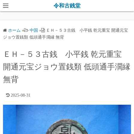
コ
令和古銭堂
ン
テ
ン
ホーム
»
中国
»
ＥＨ－５３古銭 小平銭 乾元重宝 開通元宝
ツ
ジョウ置銭類 低頭通手濶縁 無背
へ
ス
ＥＨ－５３古銭 小平銭 乾元重宝
キ
開通元宝ジョウ置銭類 低頭通手濶縁
ッ
プ
無背
2025-08-31