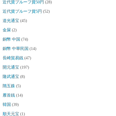
近代貨プルーフ貨50円
(28)
近代貨プルーフ貨5円
(52)
道光通宝
(45)
金屎
(2)
銅幣 中国
(74)
銅幣 中華民国
(14)
長崎貿易銭
(47)
開元通宝
(197)
隆武通宝
(8)
隋五銖
(5)
雁首銭
(14)
韓国
(39)
順天元宝
(1)