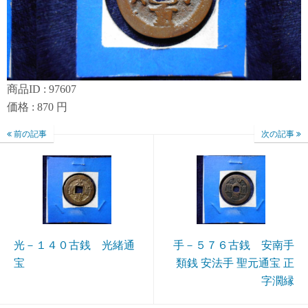
商品ID : 97607
価格 : 870 円
前の記事
次の記事
光－１４０古銭 光緒通
手－５７６古銭 安南手
宝
類銭 安法手 聖元通宝 正
字濶縁