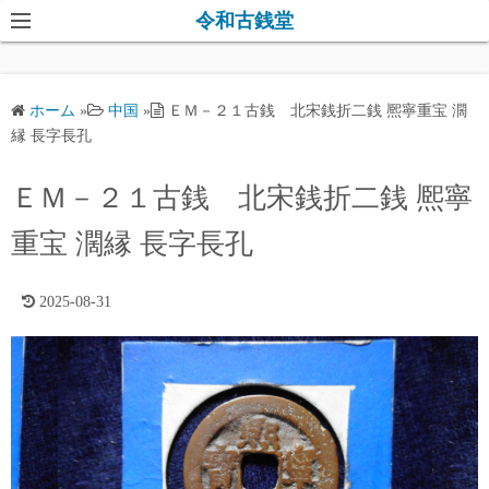
コ
令和古銭堂
ン
テ
ン
ホーム
»
中国
»
ＥＭ－２１古銭 北宋銭折二銭 熈寧重宝 濶
ツ
縁 長字長孔
へ
ス
ＥＭ－２１古銭 北宋銭折二銭 熈寧
キ
重宝 濶縁 長字長孔
ッ
プ
2025-08-31