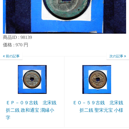
商品ID : 98139
価格 : 970 円
前の記事
次の記事
ＥＰ－０９古銭 北宋銭
ＥＯ－５９古銭 北宋銭
折二銭 政和通宝 濶縁小
折二銭 聖宋元宝 小様
字