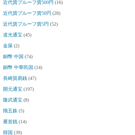
近代貨プルーフ貨500円
(16)
近代貨プルーフ貨50円
(28)
近代貨プルーフ貨5円
(52)
道光通宝
(45)
金屎
(2)
銅幣 中国
(74)
銅幣 中華民国
(14)
長崎貿易銭
(47)
開元通宝
(197)
隆武通宝
(8)
隋五銖
(5)
雁首銭
(14)
韓国
(39)