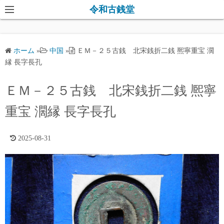
コ
令和古銭堂
ン
テ
ン
ホーム
»
中国
»
ＥＭ－２５古銭 北宋銭折二銭 熈寧重宝 濶
ツ
縁 長字長孔
へ
ス
ＥＭ－２５古銭 北宋銭折二銭 熈寧
キ
重宝 濶縁 長字長孔
ッ
プ
2025-08-31