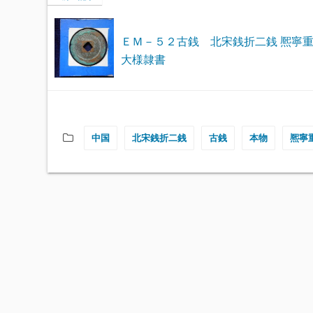
ＥＭ－５２古銭 北宋銭折二銭 熈寧
大様隷書
中国
北宋銭折二銭
古銭
本物
熈寧