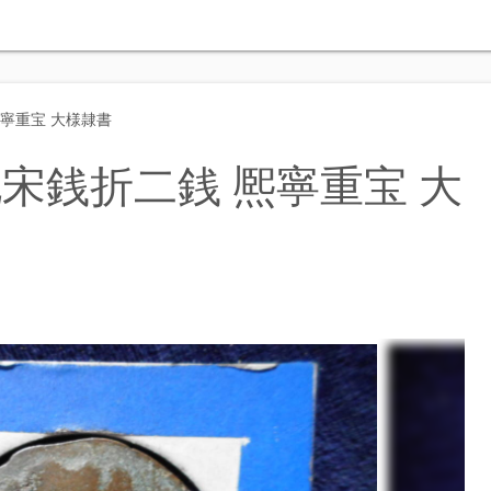
寧重宝 大様隷書
宋銭折二銭 熈寧重宝 大