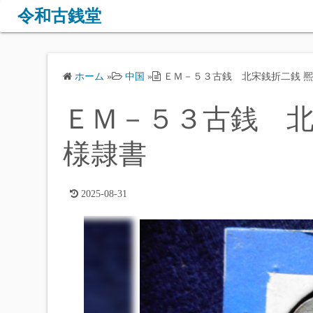
コ
令和古銭堂
ン
テ
ン
ホーム
»
中国
»
ＥＭ－５３古銭 北宋銭折二銭 熈
ツ
へ
ＥＭ－５３古銭 北
ス
キ
様隷書
ッ
プ
2025-08-31