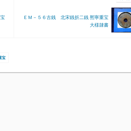
重宝
ＥＭ－５６古銭 北宋銭折二銭 熈寧重宝
大様隷書
重宝