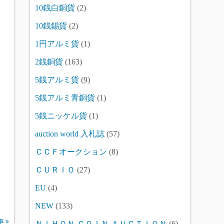
10銭白銅貨
(2)
10銭錫貨
(2)
1円アルミ貨
(1)
2銭銅貨
(163)
5銭アルミ貨
(9)
5銭アルミ青銅貨
(1)
5銭ニッケル貨
(1)
auction world 入札誌
(57)
ＣＣＦオークション
(8)
ＣＵＲＩＯ
(27)
EU
(4)
NEW
(133)
事
ＮＩＨＯＮ ＣＯＩＮ ＡＵＣＴＩＯＮ
(6)