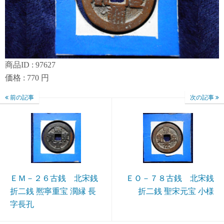
商品ID : 97627
価格 : 770 円
前の記事
次の記事
ＥＭ－２６古銭 北宋銭
ＥＯ－７８古銭 北宋銭
折二銭 熈寧重宝 濶縁 長
折二銭 聖宋元宝 小様
字長孔