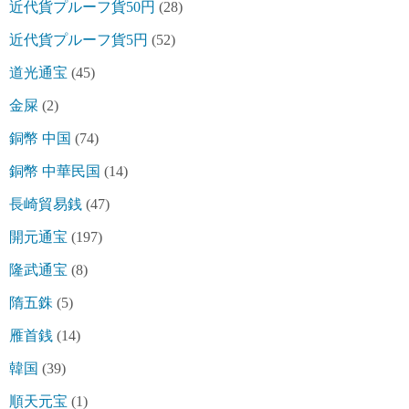
近代貨プルーフ貨50円
(28)
近代貨プルーフ貨5円
(52)
道光通宝
(45)
金屎
(2)
銅幣 中国
(74)
銅幣 中華民国
(14)
長崎貿易銭
(47)
開元通宝
(197)
隆武通宝
(8)
隋五銖
(5)
雁首銭
(14)
韓国
(39)
順天元宝
(1)