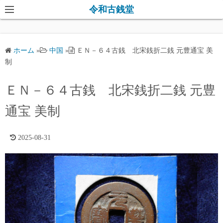
コ
令和古銭堂
ン
テ
ン
ホーム
»
中国
»
ＥＮ－６４古銭 北宋銭折二銭 元豊通宝 美
ツ
制
へ
ス
ＥＮ－６４古銭 北宋銭折二銭 元豊
キ
通宝 美制
ッ
プ
2025-08-31