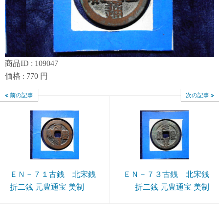
商品ID : 109047
価格 : 770 円
前の記事
次の記事
ＥＮ－７１古銭 北宋銭
ＥＮ－７３古銭 北宋銭
折二銭 元豊通宝 美制
折二銭 元豊通宝 美制