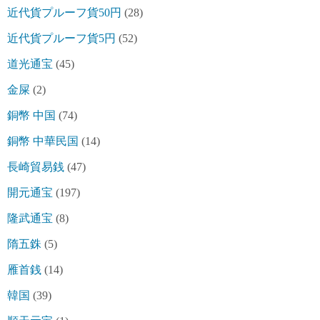
近代貨プルーフ貨50円
(28)
近代貨プルーフ貨5円
(52)
道光通宝
(45)
金屎
(2)
銅幣 中国
(74)
銅幣 中華民国
(14)
長崎貿易銭
(47)
開元通宝
(197)
隆武通宝
(8)
隋五銖
(5)
雁首銭
(14)
韓国
(39)