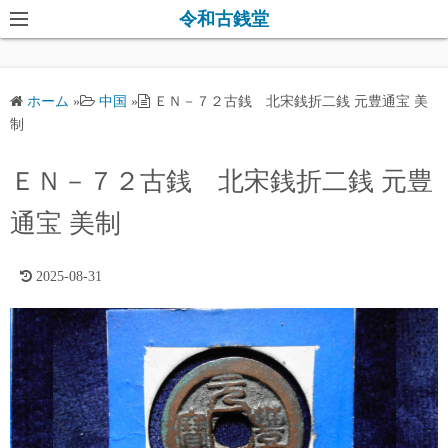
コ
令和古銭堂
ン
テ
ン
ホーム
»
中国
»
ＥＮ－７２古銭 北宋銭折二銭 元豊通宝 美
ツ
制
へ
ス
ＥＮ－７２古銭 北宋銭折二銭 元豊
キ
通宝 美制
ッ
プ
2025-08-31