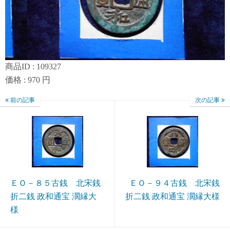
商品ID : 109327
価格 : 970 円
前の記事
次の記事
ＥＯ－８５古銭 北宋銭
ＥＯ－９４古銭 北宋銭
折二銭 政和通宝 濶縁大
折二銭 政和通宝 濶縁大様
様