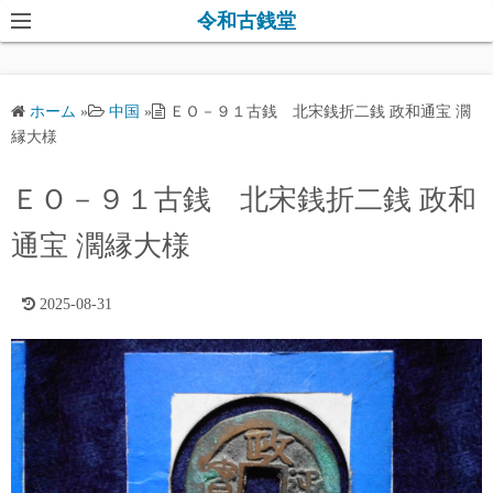
コ
令和古銭堂
ン
テ
ン
ホーム
»
中国
»
ＥＯ－９１古銭 北宋銭折二銭 政和通宝 濶
ツ
縁大様
へ
ス
ＥＯ－９１古銭 北宋銭折二銭 政和
キ
通宝 濶縁大様
ッ
プ
2025-08-31