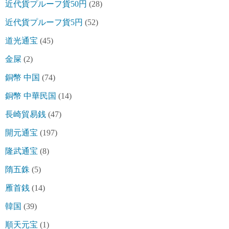
近代貨プルーフ貨50円
(28)
近代貨プルーフ貨5円
(52)
道光通宝
(45)
金屎
(2)
銅幣 中国
(74)
銅幣 中華民国
(14)
長崎貿易銭
(47)
開元通宝
(197)
隆武通宝
(8)
隋五銖
(5)
雁首銭
(14)
韓国
(39)
順天元宝
(1)