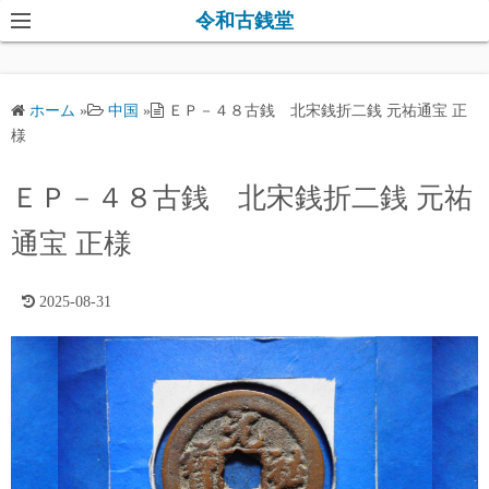
コ
令和古銭堂
ン
テ
ン
ホーム
»
中国
»
ＥＰ－４８古銭 北宋銭折二銭 元祐通宝 正
ツ
様
へ
ス
ＥＰ－４８古銭 北宋銭折二銭 元祐
キ
通宝 正様
ッ
プ
2025-08-31