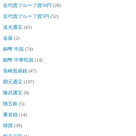
近代貨プルーフ貨50円
(28)
近代貨プルーフ貨5円
(52)
道光通宝
(45)
金屎
(2)
銅幣 中国
(74)
銅幣 中華民国
(14)
長崎貿易銭
(47)
開元通宝
(197)
隆武通宝
(8)
隋五銖
(5)
雁首銭
(14)
韓国
(39)