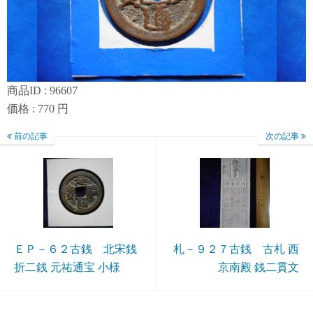
商品ID : 96607
価格 : 770 円
前の記事
次の記事
ＥＰ－６２古銭 北宋銭
札－９２７古銭 古札 西
折二銭 元祐通宝 小様
京南殿 銭二貫文