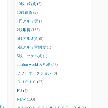
10銭白銅貨
(2)
10銭錫貨
(2)
1円アルミ貨
(1)
2銭銅貨
(163)
5銭アルミ貨
(9)
5銭アルミ青銅貨
(1)
5銭ニッケル貨
(1)
auction world 入札誌
(57)
ＣＣＦオークション
(8)
ＣＵＲＩＯ
(27)
EU
(4)
NEW
(133)
事
ＮＩＨＯＮ ＣＯＩＮ ＡＵＣＴＩＯＮ
(6)