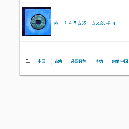
両－１４５古銭 古文銭 半両
中国
古銭
外国貨幣
本物
銅幣 中国