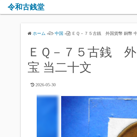
コ
令和古銭堂
ン
テ
ン
ホーム
»
中国
»
ＥＱ－７５古銭 外国貨幣 銅幣 中
ツ
へ
ＥＱ－７５古銭 外国
ス
キ
宝 当二十文
ッ
プ
2026-05-30