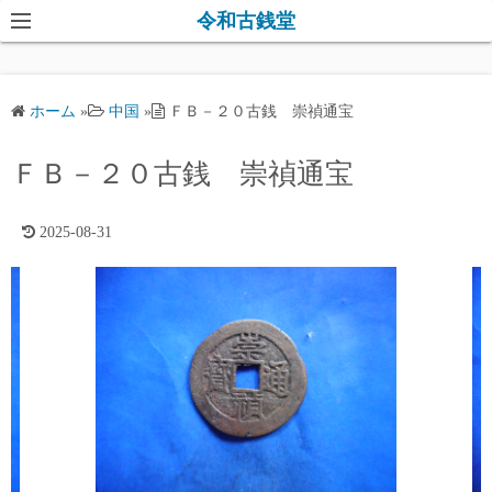
コ
令和古銭堂
ン
テ
ン
ホーム
»
中国
»
ＦＢ－２０古銭 崇禎通宝
ツ
へ
ＦＢ－２０古銭 崇禎通宝
ス
キ
2025-08-31
ッ
プ