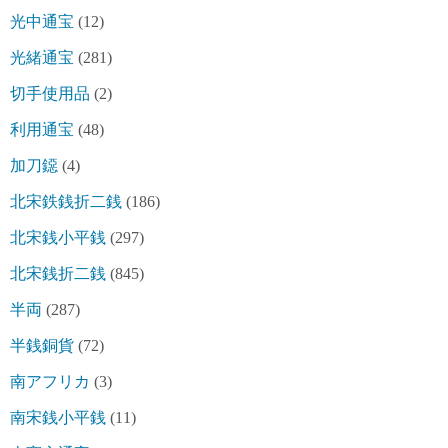
光中通宝
(12)
光緒通宝
(281)
切手使用品
(2)
利用通宝
(48)
加刀鐚
(4)
北宋鉄銭折二銭
(186)
北宋銭小平銭
(297)
北宋銭折二銭
(845)
半両
(287)
半銭銅貨
(72)
南アフリカ
(3)
南宋銭小平銭
(11)