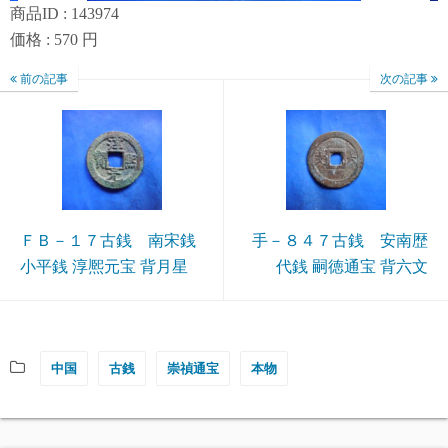
商品ID : 143974
価格 : 570 円
前の記事
次の記事
ＦＢ－１７古銭 南宋銭
手－８４７古銭 安南歴
小平銭 淳熈元宝 背月星
代銭 嗣徳通宝 背六文
中国
古銭
崇禎通宝
本物