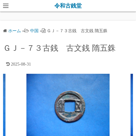
コ
令和古銭堂
ン
テ
ン
ホーム
»
中国
»
ＧＪ－７３古銭 古文銭 隋五銖
ツ
へ
ＧＪ－７３古銭 古文銭 隋五銖
ス
キ
2025-08-31
ッ
プ