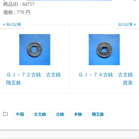
商品ID : 94757
価格 : 770 円
前の記事
次の記事
ＧＪ－７２古銭 古文銭
ＧＪ－７４古銭 古文銭
隋五銖
貨泉
中国
古文銭
古銭
本物
隋五銖