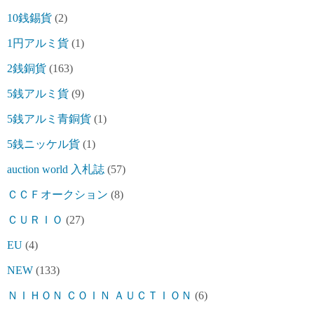
10銭錫貨
(2)
1円アルミ貨
(1)
2銭銅貨
(163)
5銭アルミ貨
(9)
5銭アルミ青銅貨
(1)
5銭ニッケル貨
(1)
auction world 入札誌
(57)
ＣＣＦオークション
(8)
ＣＵＲＩＯ
(27)
EU
(4)
NEW
(133)
ＮＩＨＯＮ ＣＯＩＮ ＡＵＣＴＩＯＮ
(6)