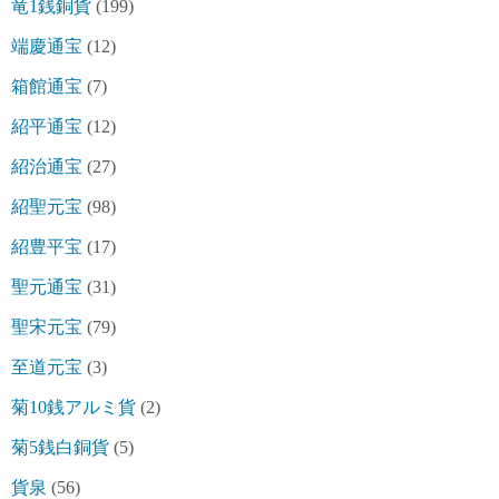
竜1銭銅貨
(199)
端慶通宝
(12)
箱館通宝
(7)
紹平通宝
(12)
紹治通宝
(27)
紹聖元宝
(98)
紹豊平宝
(17)
聖元通宝
(31)
聖宋元宝
(79)
至道元宝
(3)
菊10銭アルミ貨
(2)
菊5銭白銅貨
(5)
貨泉
(56)