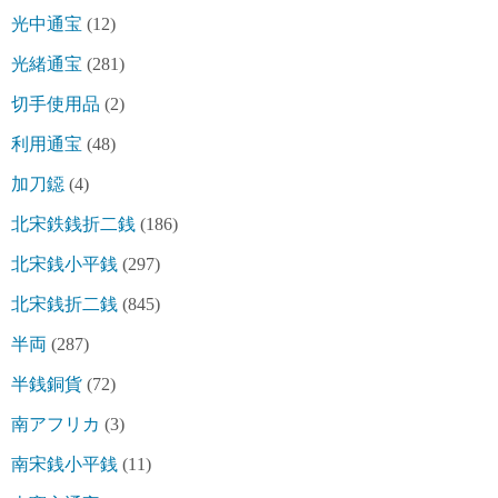
光中通宝
(12)
光緒通宝
(281)
切手使用品
(2)
利用通宝
(48)
加刀鐚
(4)
北宋鉄銭折二銭
(186)
北宋銭小平銭
(297)
北宋銭折二銭
(845)
半両
(287)
半銭銅貨
(72)
南アフリカ
(3)
南宋銭小平銭
(11)