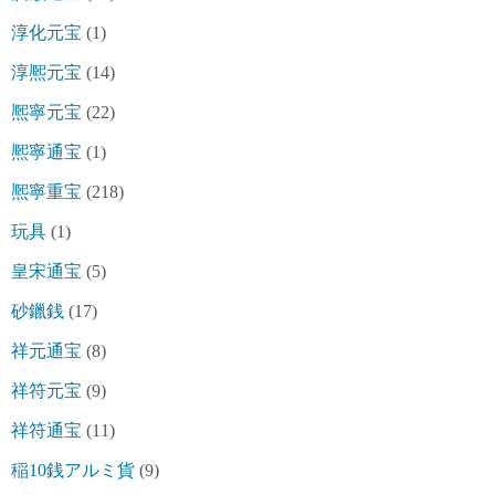
淳化元宝
(1)
淳熈元宝
(14)
熈寧元宝
(22)
熈寧通宝
(1)
熈寧重宝
(218)
玩具
(1)
皇宋通宝
(5)
砂鑞銭
(17)
祥元通宝
(8)
祥符元宝
(9)
祥符通宝
(11)
稲10銭アルミ貨
(9)