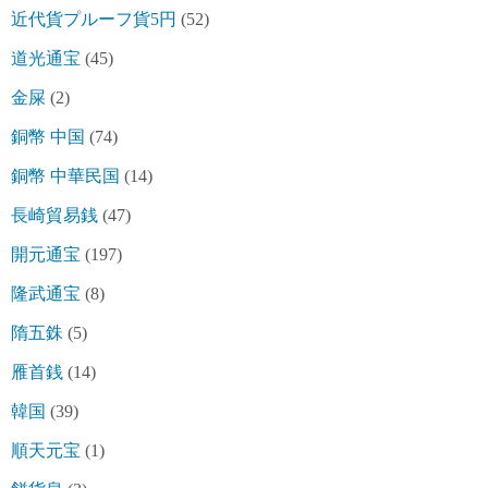
近代貨プルーフ貨5円
(52)
道光通宝
(45)
金屎
(2)
銅幣 中国
(74)
銅幣 中華民国
(14)
長崎貿易銭
(47)
開元通宝
(197)
隆武通宝
(8)
隋五銖
(5)
雁首銭
(14)
韓国
(39)
順天元宝
(1)