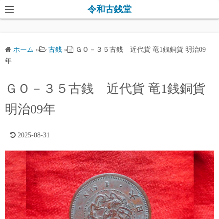
コ
令和古銭堂
ン
テ
ン
ホーム
»
古銭
»
ＧＯ－３５古銭 近代貨 竜1銭銅貨 明治09
ツ
年
へ
ス
ＧＯ－３５古銭 近代貨 竜1銭銅貨
キ
明治09年
ッ
プ
2025-08-31