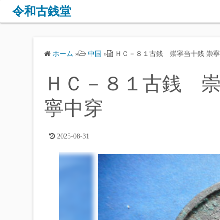
コ
令和古銭堂
ン
テ
ン
ホーム
»
中国
»
ＨＣ－８１古銭 崇寧当十銭 崇寧
ツ
へ
ＨＣ－８１古銭 崇
ス
キ
寧中穿
ッ
プ
2025-08-31