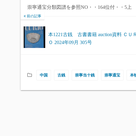
崇寧通宝分類図譜を参照NO・・164位付・・5上
前の記事
本1221古銭 古書書籍 auction資料 ＣＵ
Ｏ 2024年09月 305号
中国
古銭
崇寧当十銭
崇寧通宝
本