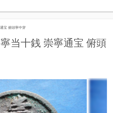
通宝 俯頭寧中穿
寧当十銭 崇寧通宝 俯頭