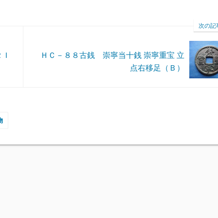
次の記
ＲＩ
ＨＣ－８８古銭 崇寧当十銭 崇寧重宝 立
点右移足（Ｂ）
物