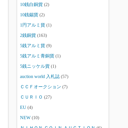
10銭白銅貨
(2)
10銭錫貨
(2)
1円アルミ貨
(1)
2銭銅貨
(163)
5銭アルミ貨
(9)
5銭アルミ青銅貨
(1)
5銭ニッケル貨
(1)
auction world 入札誌
(57)
ＣＣＦオークション
(7)
ＣＵＲＩＯ
(27)
EU
(4)
NEW
(10)
ＮＩＨＯＮ ＣＯＩＮ ＡＵＣＴＩＯＮ
(6)