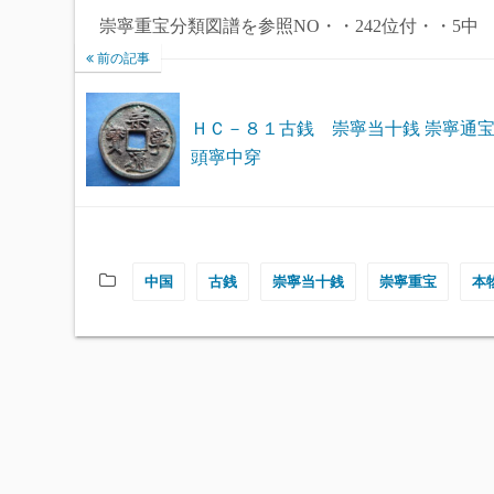
崇寧重宝分類図譜を参照NO・・242位付・・5中
前の記事
ＨＣ－８１古銭 崇寧当十銭 崇寧通宝
頭寧中穿
中国
古銭
崇寧当十銭
崇寧重宝
本