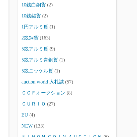
10銭白銅貨
(2)
10銭錫貨
(2)
1円アルミ貨
(1)
2銭銅貨
(163)
5銭アルミ貨
(9)
5銭アルミ青銅貨
(1)
5銭ニッケル貨
(1)
auction world 入札誌
(57)
ＣＣＦオークション
(8)
ＣＵＲＩＯ
(27)
EU
(4)
NEW
(133)
ＮＩＨＯＮ ＣＯＩＮ ＡＵＣＴＩＯＮ
(6)