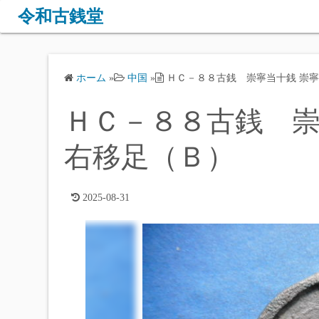
コ
令和古銭堂
ン
テ
ン
ホーム
»
中国
»
ＨＣ－８８古銭 崇寧当十銭 崇寧
ツ
へ
ＨＣ－８８古銭 崇
ス
キ
右移足（Ｂ）
ッ
プ
2025-08-31