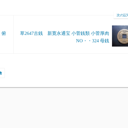
次の記
 俯
草2647古銭 新寛永通宝 小菅銭類 小菅厚肉
NO・・324 母銭
物