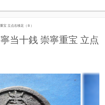
重宝 立点右移足（Ｂ）
寧当十銭 崇寧重宝 立点