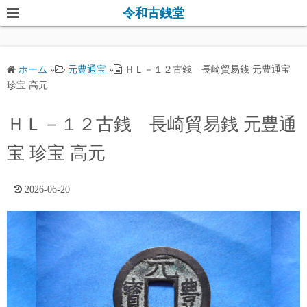
コ
令和古銭堂
ン
テ
ン
ホーム
»
元豊通宝
»
ＨＬ－１２古銭 長崎貿易銭 元豊通宝
ツ
珍宝 高元
へ
ス
ＨＬ－１２古銭 長崎貿易銭 元豊通
キ
宝 珍宝 高元
ッ
プ
2026-06-20