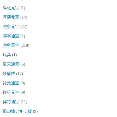
淳化元宝
(1)
淳熈元宝
(14)
熈寧元宝
(22)
熈寧通宝
(1)
熈寧重宝
(218)
玩具
(1)
皇宋通宝
(5)
砂鑞銭
(17)
祥元通宝
(8)
祥符元宝
(9)
祥符通宝
(11)
稲10銭アルミ貨
(9)