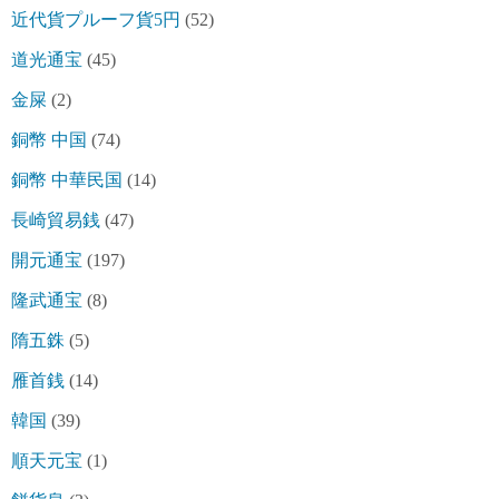
近代貨プルーフ貨5円
(52)
道光通宝
(45)
金屎
(2)
銅幣 中国
(74)
銅幣 中華民国
(14)
長崎貿易銭
(47)
開元通宝
(197)
隆武通宝
(8)
隋五銖
(5)
雁首銭
(14)
韓国
(39)
順天元宝
(1)