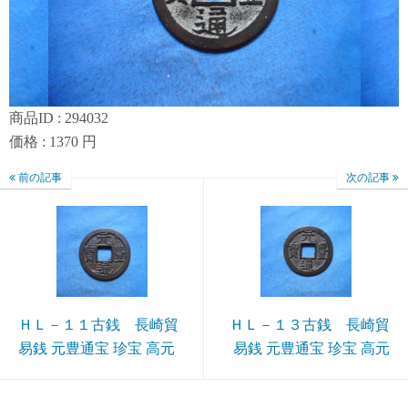
商品ID : 294032
価格 : 1370 円
前の記事
次の記事
ＨＬ－１１古銭 長崎貿
ＨＬ－１３古銭 長崎貿
易銭 元豊通宝 珍宝 高元
易銭 元豊通宝 珍宝 高元