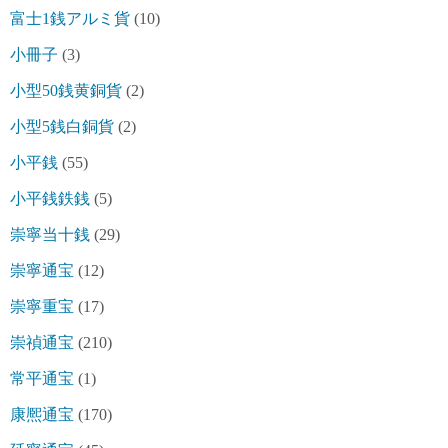
富士1銭アルミ貨
(10)
小冊子
(3)
小型50銭黄銅貨
(2)
小型5銭白銅貨
(2)
小平銭
(55)
小平銭鉄銭
(5)
崇寧当十銭
(29)
崇寧通宝
(12)
崇寧重宝
(17)
崇禎通宝
(210)
常平通宝
(1)
康熈通宝
(170)