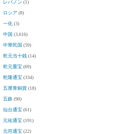
レバノン
(1)
ロシア
(8)
一化
(3)
中国
(3,616)
中華民国
(59)
乾元当十銭
(14)
乾元重宝
(69)
乾隆通宝
(334)
五厘青銅貨
(18)
五銖
(90)
仙台通宝
(61)
元祐通宝
(191)
元符通宝
(22)