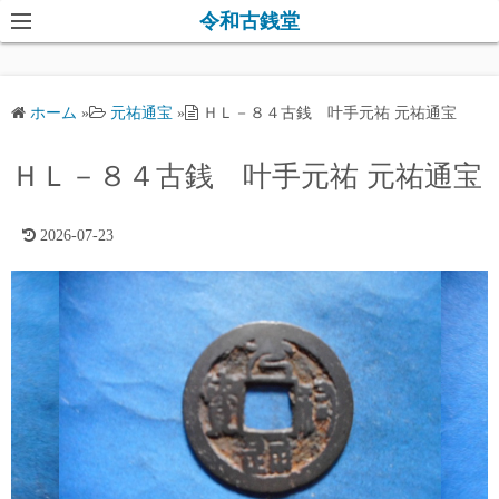
コ
令和古銭堂
ン
テ
ン
ホーム
»
元祐通宝
»
ＨＬ－８４古銭 叶手元祐 元祐通宝
ツ
へ
ＨＬ－８４古銭 叶手元祐 元祐通宝
ス
キ
2026-07-23
ッ
プ