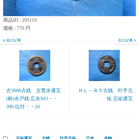
商品ID : 295119
価格 : 770 円
前の記事
次の記事
古3006古銭 古寛永通宝
ＨＬ－８５古銭 叶手元
(称)水戸銭 広永NO・・
祐 元祐通宝
390 位付・・10
元祐通宝
古銭
叶手元祐
日本
本物