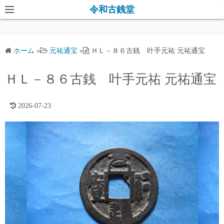
コ
令和古銭堂
ン
テ
ン
ホーム
»
元祐通宝
»
ＨＬ－８６古銭 叶手元祐 元祐通宝
ツ
へ
ＨＬ－８６古銭 叶手元祐 元祐通宝
ス
キ
2026-07-23
ッ
プ