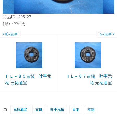
商品ID : 295127
価格 : 770 円
前の記事
次の記事
ＨＬ－８５古銭 叶手元
ＨＬ－８７古銭 叶手元
祐 元祐通宝
祐 元祐通宝
元祐通宝
古銭
叶手元祐
日本
本物