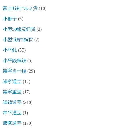
富士1銭アルミ貨
(10)
小冊子
(6)
小型50銭黄銅貨
(2)
小型5銭白銅貨
(2)
小平銭
(55)
小平銭鉄銭
(5)
崇寧当十銭
(29)
崇寧通宝
(12)
崇寧重宝
(17)
崇禎通宝
(210)
常平通宝
(1)
康熈通宝
(170)