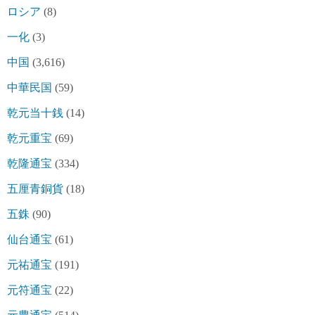
ロシア
(8)
一化
(3)
中国
(3,616)
中華民国
(59)
乾元当十銭
(14)
乾元重宝
(69)
乾隆通宝
(334)
五厘青銅貨
(18)
五銖
(90)
仙台通宝
(61)
元祐通宝
(191)
元符通宝
(22)