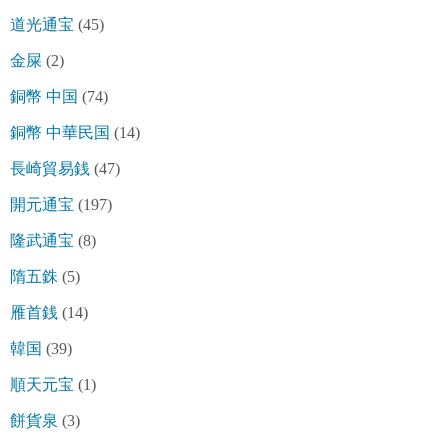
道光通宝
(45)
金屎
(2)
銅幣 中国
(74)
銅幣 中華民国
(14)
長崎貿易銭
(47)
開元通宝
(197)
隆武通宝
(8)
隋五銖
(5)
雁首銭
(14)
韓国
(39)
順天元宝
(1)
餅貨泉
(3)