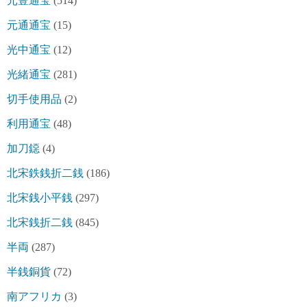
元豊通宝
(514)
元通通宝
(15)
光中通宝
(12)
光緒通宝
(281)
切手使用品
(2)
利用通宝
(48)
加刀鐚
(4)
北宋鉄銭折二銭
(186)
北宋銭小平銭
(297)
北宋銭折二銭
(845)
半両
(287)
半銭銅貨
(72)
南アフリカ
(3)