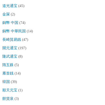
道光通宝
(45)
金屎
(2)
銅幣 中国
(74)
銅幣 中華民国
(14)
長崎貿易銭
(47)
開元通宝
(197)
隆武通宝
(8)
隋五銖
(5)
雁首銭
(14)
韓国
(39)
順天元宝
(1)
餅貨泉
(3)