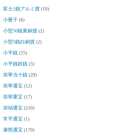
富士1銭アルミ貨
(10)
小冊子
(6)
小型50銭黄銅貨
(2)
小型5銭白銅貨
(2)
小平銭
(55)
小平銭鉄銭
(5)
崇寧当十銭
(29)
崇寧通宝
(12)
崇寧重宝
(17)
崇禎通宝
(210)
常平通宝
(1)
康熈通宝
(170)