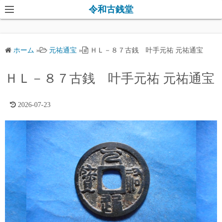
コ
令和古銭堂
ン
テ
ン
ホーム
»
元祐通宝
»
ＨＬ－８７古銭 叶手元祐 元祐通宝
ツ
へ
ＨＬ－８７古銭 叶手元祐 元祐通宝
ス
キ
2026-07-23
ッ
プ