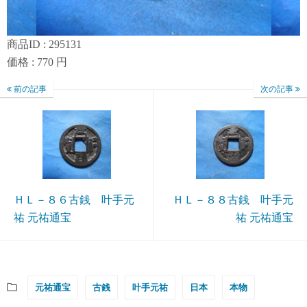
商品ID : 295131
価格 : 770 円
前の記事
次の記事
ＨＬ－８６古銭 叶手元
ＨＬ－８８古銭 叶手元
祐 元祐通宝
祐 元祐通宝
元祐通宝
古銭
叶手元祐
日本
本物