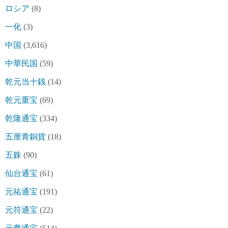
ロシア
(8)
一化
(3)
中国
(3,616)
中華民国
(59)
乾元当十銭
(14)
乾元重宝
(69)
乾隆通宝
(334)
五厘青銅貨
(18)
五銖
(90)
仙台通宝
(61)
元祐通宝
(191)
元符通宝
(22)