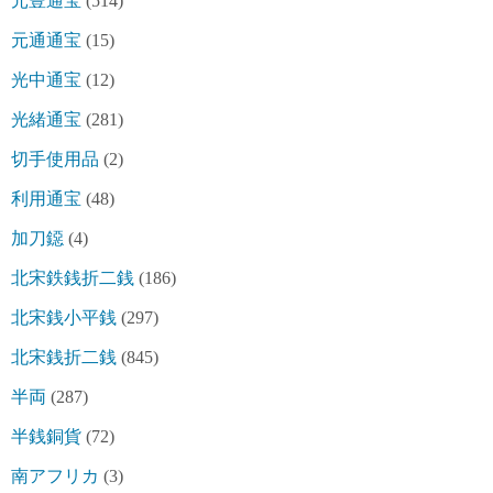
元豊通宝
(514)
元通通宝
(15)
光中通宝
(12)
光緒通宝
(281)
切手使用品
(2)
利用通宝
(48)
加刀鐚
(4)
北宋鉄銭折二銭
(186)
北宋銭小平銭
(297)
北宋銭折二銭
(845)
半両
(287)
半銭銅貨
(72)
南アフリカ
(3)