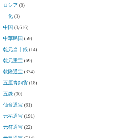
ロシア
(8)
一化
(3)
中国
(3,616)
中華民国
(59)
乾元当十銭
(14)
乾元重宝
(69)
乾隆通宝
(334)
五厘青銅貨
(18)
五銖
(90)
仙台通宝
(61)
元祐通宝
(191)
元符通宝
(22)