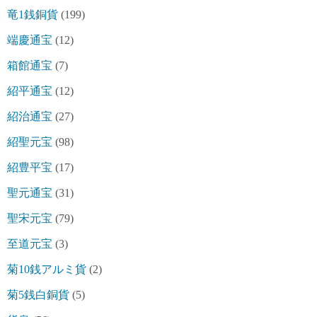
竜1銭銅貨
(199)
端慶通宝
(12)
箱館通宝
(7)
紹平通宝
(12)
紹治通宝
(27)
紹聖元宝
(98)
紹豊平宝
(17)
聖元通宝
(31)
聖宋元宝
(79)
至道元宝
(3)
菊10銭アルミ貨
(2)
菊5銭白銅貨
(5)