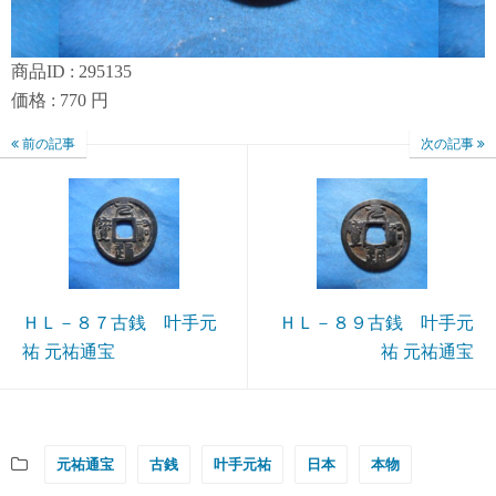
商品ID : 295135
価格 : 770 円
前の記事
次の記事
ＨＬ－８７古銭 叶手元
ＨＬ－８９古銭 叶手元
祐 元祐通宝
祐 元祐通宝
元祐通宝
古銭
叶手元祐
日本
本物