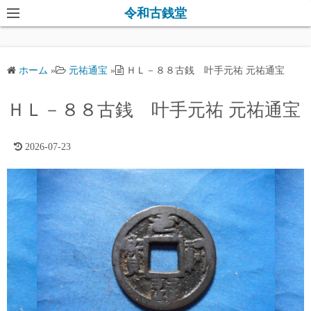
コ
令和古銭堂
ン
テ
ン
ホーム
»
元祐通宝
»
ＨＬ－８８古銭 叶手元祐 元祐通宝
ツ
へ
ＨＬ－８８古銭 叶手元祐 元祐通宝
ス
キ
2026-07-23
ッ
プ