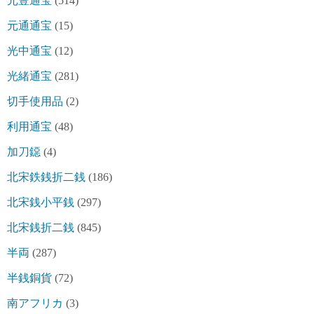
元豊通宝
(514)
元通通宝
(15)
光中通宝
(12)
光緒通宝
(281)
切手使用品
(2)
利用通宝
(48)
加刀鐚
(4)
北宋鉄銭折二銭
(186)
北宋銭小平銭
(297)
北宋銭折二銭
(845)
半両
(287)
半銭銅貨
(72)
南アフリカ
(3)