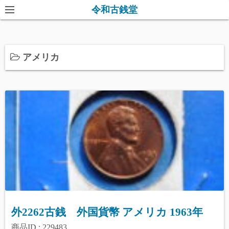
コ
令和古銭堂
ン
テ
ン
アメリカ
ツ
へ
ス
キ
ッ
プ
外2262古銭 外国貨幣 アメリカ 1963年
商品ID : 229483