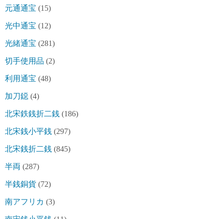
元通通宝
(15)
光中通宝
(12)
光緒通宝
(281)
切手使用品
(2)
利用通宝
(48)
加刀鐚
(4)
北宋鉄銭折二銭
(186)
北宋銭小平銭
(297)
北宋銭折二銭
(845)
半両
(287)
半銭銅貨
(72)
南アフリカ
(3)