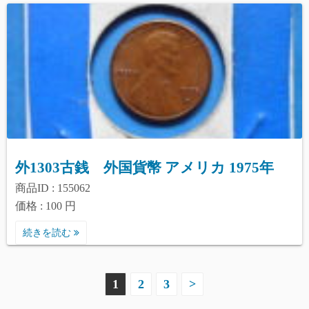
外1303古銭 外国貨幣 アメリカ 1975年
商品ID : 155062
価格 : 100 円
続きを読む
投
1
2
3
>