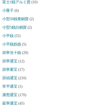
富士1銭アルミ貨
(10)
小冊子
(6)
小型50銭黄銅貨
(2)
小型5銭白銅貨
(2)
小平銭
(55)
小平銭鉄銭
(5)
崇寧当十銭
(29)
崇寧通宝
(12)
崇寧重宝
(17)
崇禎通宝
(210)
常平通宝
(1)
康熈通宝
(170)
延寧通宝
(45)