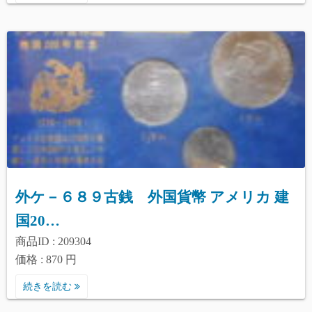
外ケ－６８９古銭 外国貨幣 アメリカ 建
国20…
商品ID : 209304
価格 : 870 円
続きを読む