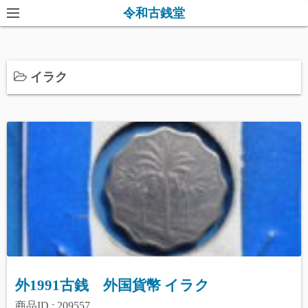
コ
令和古銭堂
ン
テ
ン
イラク
ツ
へ
ス
キ
ッ
プ
外1991古銭 外国貨幣 イラク
商品ID : 209557