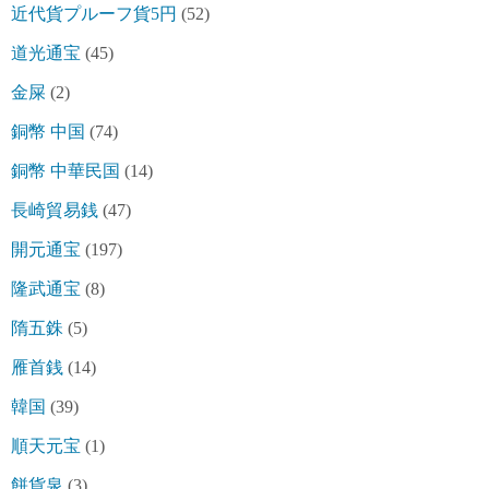
近代貨プルーフ貨5円
(52)
道光通宝
(45)
金屎
(2)
銅幣 中国
(74)
銅幣 中華民国
(14)
長崎貿易銭
(47)
開元通宝
(197)
隆武通宝
(8)
隋五銖
(5)
雁首銭
(14)
韓国
(39)
順天元宝
(1)
餅貨泉
(3)