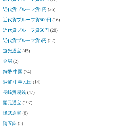
近代貨プルーフ貨1円
(26)
近代貨プルーフ貨500円
(16)
近代貨プルーフ貨50円
(28)
近代貨プルーフ貨5円
(52)
道光通宝
(45)
金屎
(2)
銅幣 中国
(74)
銅幣 中華民国
(14)
長崎貿易銭
(47)
開元通宝
(197)
隆武通宝
(8)
隋五銖
(5)