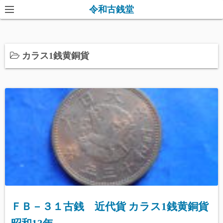
コ
令和古銭堂
ン
テ
ン
カラス1銭黄銅貨
ツ
へ
ス
キ
ッ
プ
ＦＢ－３１古銭 近代貨 カラス1銭黄銅貨