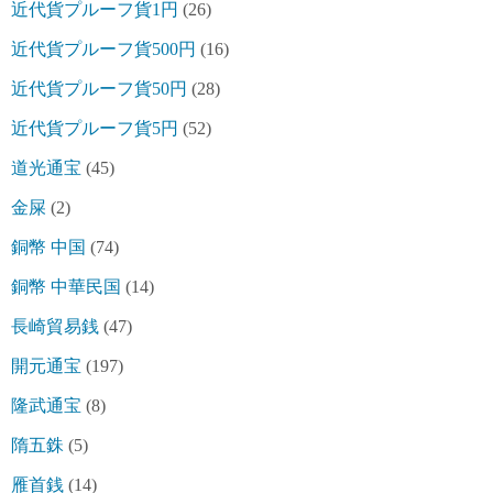
近代貨プルーフ貨1円
(26)
近代貨プルーフ貨500円
(16)
近代貨プルーフ貨50円
(28)
近代貨プルーフ貨5円
(52)
道光通宝
(45)
金屎
(2)
銅幣 中国
(74)
銅幣 中華民国
(14)
長崎貿易銭
(47)
開元通宝
(197)
隆武通宝
(8)
隋五銖
(5)
雁首銭
(14)