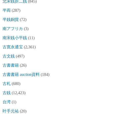
北宋銭折二銭
(845)
半両
(287)
半銭銅貨
(72)
南アフリカ
(3)
南宋銭小平銭
(11)
古寛永通宝
(2,361)
古文銭
(497)
古書書籍
(26)
古書書籍 auction資料
(184)
古札
(680)
古銭
(12,423)
台湾
(1)
叶手元祐
(20)