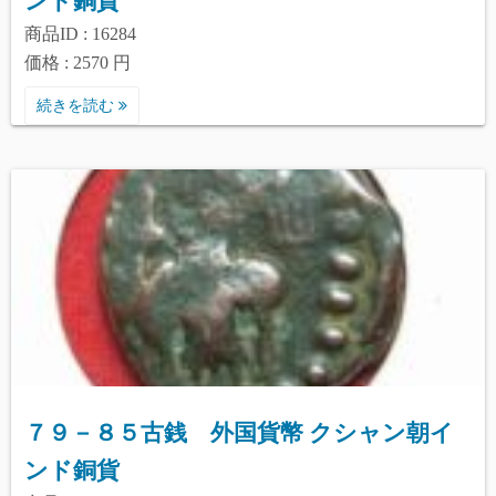
ンド銅貨
商品ID : 16284
価格 : 2570 円
続きを読む
７９－８５古銭 外国貨幣 クシャン朝イ
ンド銅貨