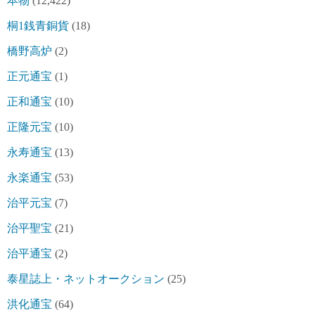
本物
(12,422)
桐1銭青銅貨
(18)
橋野高炉
(2)
正元通宝
(1)
正和通宝
(10)
正隆元宝
(10)
永寿通宝
(13)
永楽通宝
(53)
治平元宝
(7)
治平聖宝
(21)
治平通宝
(2)
泰星誌上・ネットオークション
(25)
洪化通宝
(64)