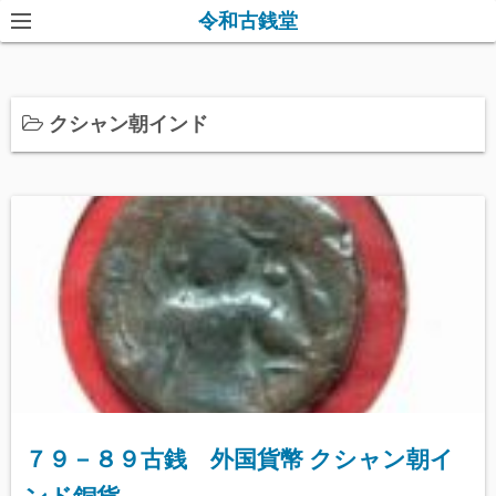
コ
令和古銭堂
ン
テ
ン
クシャン朝インド
ツ
へ
ス
キ
ッ
プ
７９－８９古銭 外国貨幣 クシャン朝イ