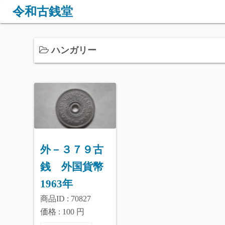
コ
令和古銭堂
ン
テ
ン
ハンガリー
ツ
へ
ス
キ
ッ
プ
外－３７９古
銭 外国貨幣
1963年
商品ID : 70827
価格 : 100 円