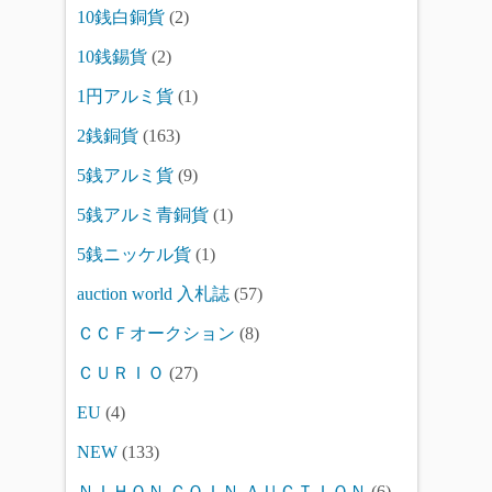
10銭白銅貨
(2)
10銭錫貨
(2)
1円アルミ貨
(1)
2銭銅貨
(163)
5銭アルミ貨
(9)
5銭アルミ青銅貨
(1)
5銭ニッケル貨
(1)
auction world 入札誌
(57)
ＣＣＦオークション
(8)
ＣＵＲＩＯ
(27)
EU
(4)
NEW
(133)
ＮＩＨＯＮ ＣＯＩＮ ＡＵＣＴＩＯＮ
(6)