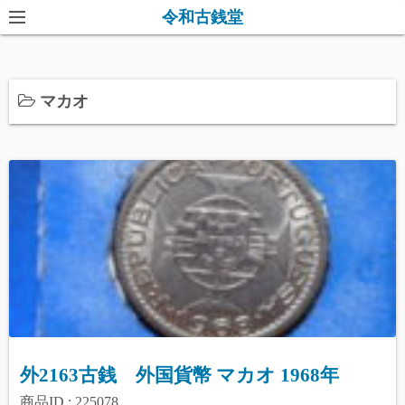
コ
令和古銭堂
ン
テ
ン
マカオ
ツ
へ
ス
キ
ッ
プ
外2163古銭 外国貨幣 マカオ 1968年
商品ID : 225078