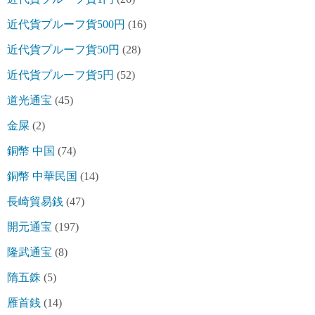
近代貨プルーフ貨500円
(16)
近代貨プルーフ貨50円
(28)
近代貨プルーフ貨5円
(52)
道光通宝
(45)
金屎
(2)
銅幣 中国
(74)
銅幣 中華民国
(14)
長崎貿易銭
(47)
開元通宝
(197)
隆武通宝
(8)
隋五銖
(5)
雁首銭
(14)